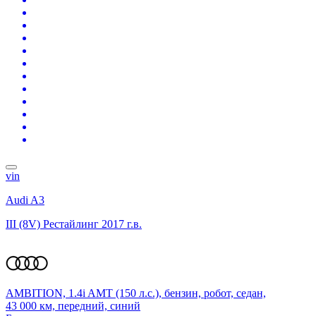
vin
Audi A3
III (8V) Рестайлинг
2017 г.в.
AMBITION, 1.4i AMT (150 л.с.), бензин, робот, седан,
43 000 км, передний, синий