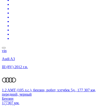
vin
Audi A3
III (8V)
2012 г.в.
1.2 AMT (105 л.с.), бензин, робот, хэтчбек 5д., 177 307 км,
передний, черный
Бензин
177307 км.