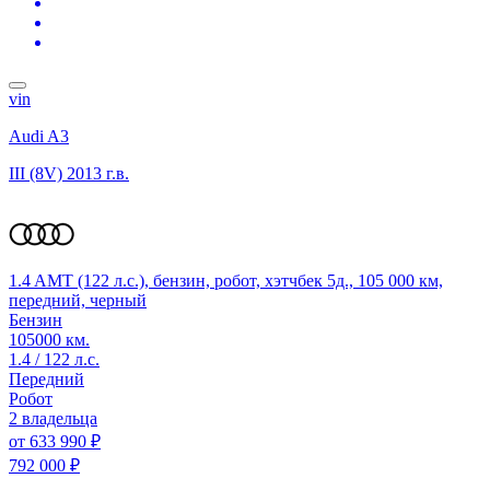
vin
Audi A3
III (8V)
2013 г.в.
1.4 AMT (122 л.с.), бензин, робот, хэтчбек 5д., 105 000 км,
передний, черный
Бензин
105000 км.
1.4 / 122 л.с.
Передний
Робот
2 владельца
от
633 990 ₽
792 000 ₽