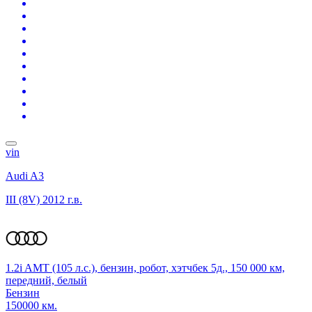
vin
Audi A3
III (8V)
2012 г.в.
1.2i AMT (105 л.с.), бензин, робот, хэтчбек 5д., 150 000 км,
передний, белый
Бензин
150000 км.