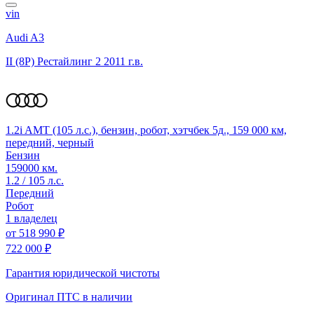
vin
Audi A3
II (8P) Рестайлинг 2
2011 г.в.
1.2i AMT (105 л.с.), бензин, робот, хэтчбек 5д., 159 000 км,
передний, черный
Бензин
159000 км.
1.2 / 105 л.с.
Передний
Робот
1 владелец
от
518 990 ₽
722 000 ₽
Гарантия юридической чистоты
Оригинал ПТС
в наличии