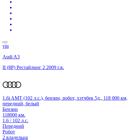
vin
Audi A3
II (8P) Рестайлинг 2
2009 г.в.
1.6i AMT (102 л.с.), бензин, робот, хэтчбек 5д., 118 000 км,
передний, белый
Бензин
118000 км.
1.6 / 102 л.с.
Передний
Робот
2 владельца