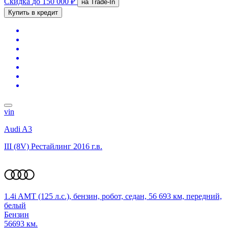
Скидка
до 150 000 ₽
на Trade-In
Купить в кредит
vin
Audi A3
III (8V) Рестайлинг
2016 г.в.
1.4i AMT (125 л.с.), бензин, робот, седан, 56 693 км, передний,
белый
Бензин
56693 км.