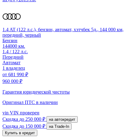
1.4 AT (122 л.с.), бензин, автомат, хэтчбек 5д., 144 000 км,
передний, черный
Бензин
144000 км.
1.4 / 122 л.с.
Передний
Автомат
1 владелец
от
681 990 ₽
960 000 ₽
Гарантия юридической чистоты
Оригинал ПТС
в наличии
vin
VIN проверен
Скидка
до 250 000 ₽
на автокредит
Скидка
до 150 000 ₽
на Trade-In
Купить в кредит