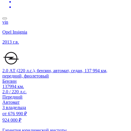
vin
Opel Insignia
2013 г.в.
2.0 АТ (220 л.с.), бензин, автомат, седан, 137 994 км,
передний, фиолетовый
Бензин
137994 км.
2.0 / 220 л.с.
Передний
Автомат
3 владельца
от
676 990 ₽
924 000 ₽
Гарантия юридической чистоты