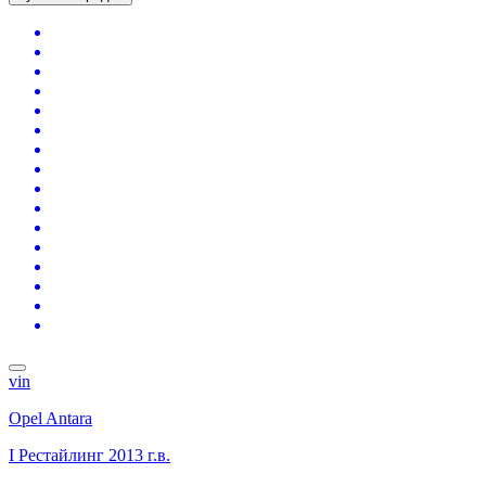
vin
Opel Antara
I Рестайлинг
2013 г.в.