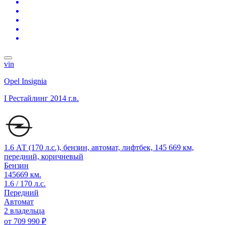
vin
Opel Insignia
I Рестайлинг
2014 г.в.
1.6 АТ (170 л.с.), бензин, автомат, лифтбек, 145 669 км,
передний, коричневый
Бензин
145669 км.
1.6 / 170 л.с.
Передний
Автомат
2 владельца
от
709 990 ₽