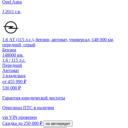
Opel Astra
J
2011 г.в.
1.6 АТ (115 л.с.), бензин, автомат, универсал, 148 000 км,
передний, серый
Бензин
148000 км.
1.6 / 115 л.с.
Передний
Автомат
3 владельца
от
455 990 ₽
530 000 ₽
Гарантия юридической чистоты
Оригинал ПТС
в наличии
vin
VIN проверен
Скидка
до 250 000 ₽
на автокредит