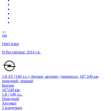
vin
Opel Astra
H Рестайлинг
2014 г.в.
1.8 АТ (140 л.с.), бензин, автомат, универсал, 167 249 км,
передний, черный
Бензин
167249 км.
1.8 / 140 л.с.
Передний
Автомат
2 владельца