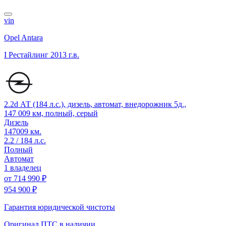
vin
Opel Antara
I Рестайлинг
2013 г.в.
2.2d АТ (184 л.с.), дизель, автомат, внедорожник 5д.,
147 009 км, полный, серый
Дизель
147009 км.
2.2 / 184 л.с.
Полный
Автомат
1 владелец
от
714 990 ₽
954 900 ₽
Гарантия юридической чистоты
Оригинал ПТС
в наличии