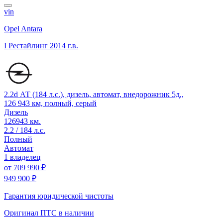
vin
Opel Antara
I Рестайлинг
2014 г.в.
2.2d АТ (184 л.с.), дизель, автомат, внедорожник 5д.,
126 943 км, полный, серый
Дизель
126943 км.
2.2 / 184 л.с.
Полный
Автомат
1 владелец
от
709 990 ₽
949 900 ₽
Гарантия юридической чистоты
Оригинал ПТС
в наличии