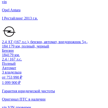
vin
Opel Antara
I Рестайлинг
2013 г.в.
2.4 АТ (167 л.с.), бензин, автомат, внедорожник 5д.,
184 179 км, полный, черный
Бензин
184179 км.
2.4 / 167 л.с.
Полный
Автомат
3 владельца
от
753 990 ₽
1 099 900 ₽
Гарантия юридической чистоты
Оригинал ПТС
в наличии
vin
VIN проверен