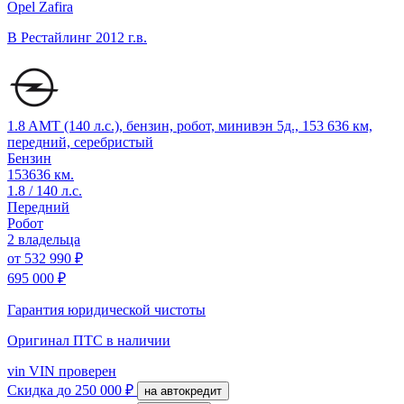
Opel Zafira
B Рестайлинг
2012 г.в.
1.8 AMT (140 л.с.), бензин, робот, минивэн 5д., 153 636 км,
передний, серебристый
Бензин
153636 км.
1.8 / 140 л.с.
Передний
Робот
2 владельца
от
532 990 ₽
695 000 ₽
Гарантия юридической чистоты
Оригинал ПТС
в наличии
vin
VIN проверен
Скидка
до 250 000 ₽
на автокредит