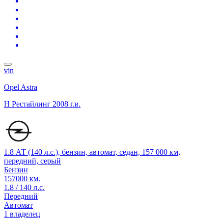
vin
Opel Astra
H Рестайлинг
2008 г.в.
1.8 АТ (140 л.с.), бензин, автомат, седан, 157 000 км,
передний, серый
Бензин
157000 км.
1.8 / 140 л.с.
Передний
Автомат
1 владелец