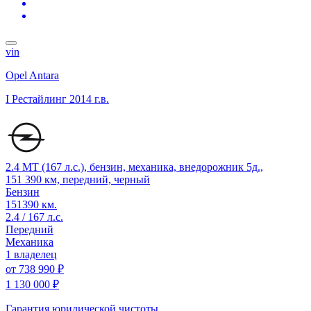
vin
Opel Antara
I Рестайлинг
2014 г.в.
2.4 MT (167 л.с.), бензин, механика, внедорожник 5д.,
151 390 км, передний, черный
Бензин
151390 км.
2.4 / 167 л.с.
Передний
Механика
1 владелец
от
738 990 ₽
1 130 000 ₽
Гарантия юридической чистоты