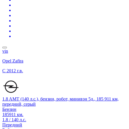
vin
Opel Zafira
C
2012 г.в.
1.8 AMT (140 л.с.), бензин, робот, минивэн 5д., 185 911 км,
передний, серый
Бензин
185911 км.
1.8 / 140 л.с.
Передний