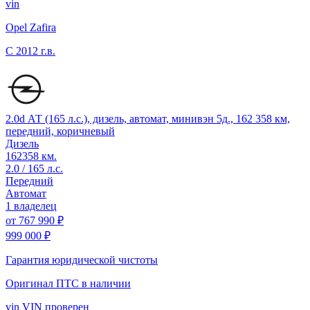
vin
Opel Zafira
C
2012 г.в.
2.0d АТ (165 л.с.), дизель, автомат, минивэн 5д., 162 358 км,
передний, коричневый
Дизель
162358 км.
2.0 / 165 л.с.
Передний
Автомат
1 владелец
от
767 990 ₽
999 000 ₽
Гарантия юридической чистоты
Оригинал ПТС
в наличии
vin
VIN проверен