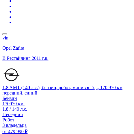
vin
Opel Zafira
B Рестайлинг
2011 г.в.
1.8 AMT (140 л.с.), бензин, робот, минивэн 5д., 170 970 км,
передний, синий
Бензин
170970 км.
1.8 / 140 л.с.
Передний
Робот
3 владельца
от
479 990 ₽