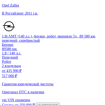
Opel Zafira
B Рестайлинг
2011 г.в.
1.8i AMT (140 л.с.), бензин, робот, минивэн 5д., 89 580 км,
передний, серебристый
Бензин
89580 км.
1.8 / 140 л.с.
Передний
Робот
2 владельца
от
435 990 ₽
517 000 ₽
Гарантия юридической чистоты
Оригинал ПТС
в наличии
vin
VIN проверен
Скидка
до 250 000 ₽