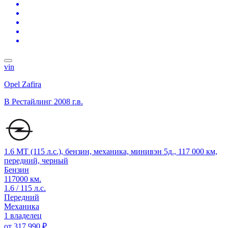
vin
Opel Zafira
B Рестайлинг
2008 г.в.
1.6 MT (115 л.с.), бензин, механика, минивэн 5д., 117 000 км,
передний, черный
Бензин
117000 км.
1.6 / 115 л.с.
Передний
Механика
1 владелец
от
317 990 ₽