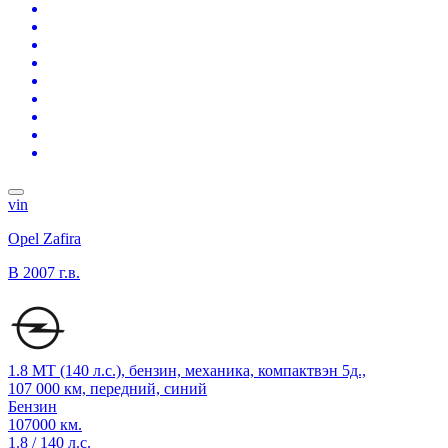
vin
Opel Zafira
B
2007 г.в.
1.8 MT (140 л.с.), бензин, механика, компактвэн 5д.,
107 000 км, передний, синий
Бензин
107000 км.
1.8 / 140 л.с.