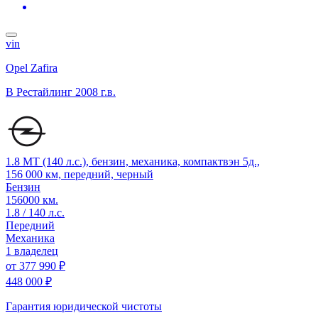
vin
Opel Zafira
B Рестайлинг
2008 г.в.
1.8 MT (140 л.с.), бензин, механика, компактвэн 5д.,
156 000 км, передний, черный
Бензин
156000 км.
1.8 / 140 л.с.
Передний
Механика
1 владелец
от
377 990 ₽
448 000 ₽
Гарантия юридической чистоты