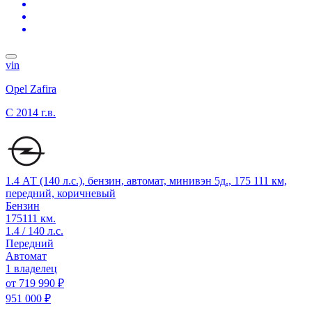
vin
Opel Zafira
C
2014 г.в.
1.4 АТ (140 л.с.), бензин, автомат, минивэн 5д., 175 111 км,
передний, коричневый
Бензин
175111 км.
1.4 / 140 л.с.
Передний
Автомат
1 владелец
от
719 990 ₽
951 000 ₽