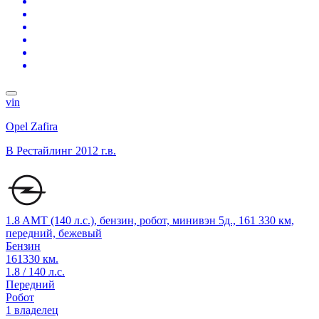
vin
Opel Zafira
B Рестайлинг
2012 г.в.
1.8 AMT (140 л.с.), бензин, робот, минивэн 5д., 161 330 км,
передний, бежевый
Бензин
161330 км.
1.8 / 140 л.с.
Передний
Робот
1 владелец