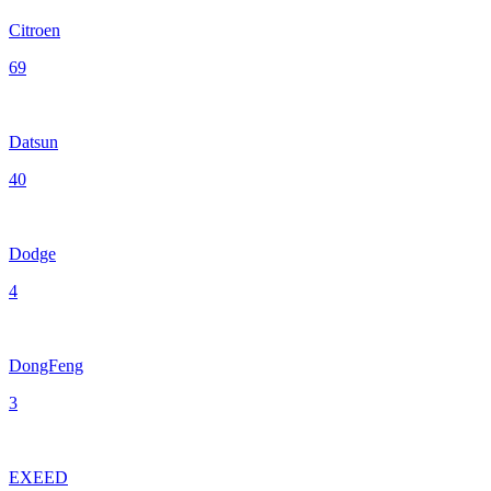
Citroen
69
Datsun
40
Dodge
4
DongFeng
3
EXEED