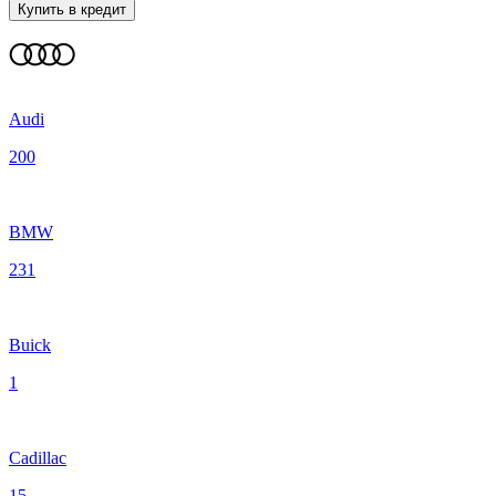
Купить в кредит
Audi
200
BMW
231
Buick
1
Cadillac
15