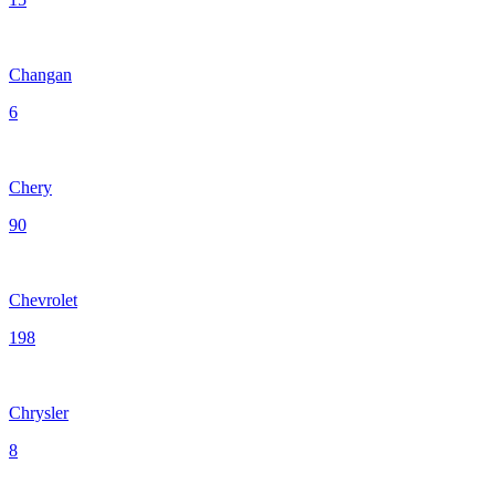
Changan
6
Chery
90
Chevrolet
198
Chrysler
8