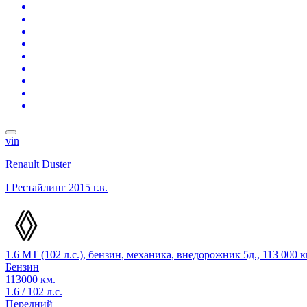
vin
Renault Duster
I Рестайлинг
2015 г.в.
1.6 MT (102 л.с.), бензин, механика, внедорожник 5д., 113 000
Бензин
113000 км.
1.6 / 102 л.с.
Передний