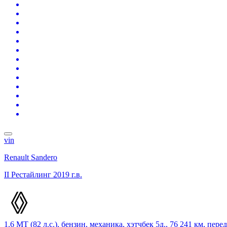
vin
Renault Sandero
II Рестайлинг
2019 г.в.
1.6 MT (82 л.с.), бензин, механика, хэтчбек 5д., 76 241 км, пер