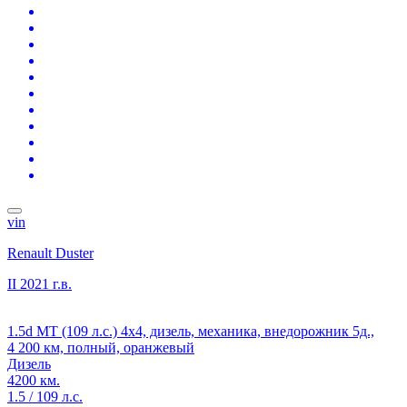
vin
Renault Duster
II
2021 г.в.
1.5d MT (109 л.с.) 4x4, дизель, механика, внедорожник 5д.,
4 200 км, полный, оранжевый
Дизель
4200 км.
1.5 / 109 л.с.