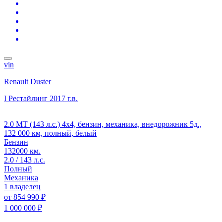
vin
Renault Duster
I Рестайлинг
2017 г.в.
2.0 MT (143 л.с.) 4x4, бензин, механика, внедорожник 5д.,
132 000 км, полный, белый
Бензин
132000 км.
2.0 / 143 л.с.
Полный
Механика
1 владелец
от
854 990 ₽
1 000 000 ₽