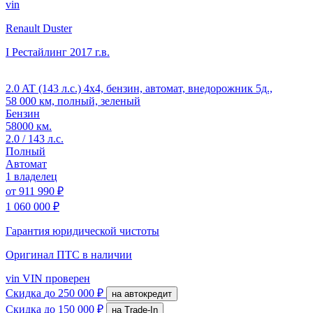
vin
Renault Duster
I Рестайлинг
2017 г.в.
2.0 AT (143 л.с.) 4x4, бензин, автомат, внедорожник 5д.,
58 000 км, полный, зеленый
Бензин
58000 км.
2.0 / 143 л.с.
Полный
Автомат
1 владелец
от
911 990 ₽
1 060 000 ₽
Гарантия юридической чистоты
Оригинал ПТС
в наличии
vin
VIN проверен
Скидка
до 250 000 ₽
на автокредит
Скидка
до 150 000 ₽
на Trade-In