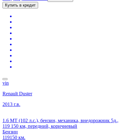
Купить в кредит
vin
Renault Duster
2013 г.в.
1.6 MT (102 л.с.), бензин, механика, внедорожник 5д.,
119 150 км, передний, коричневый
Бензин
119150 км.