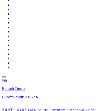
vin
Renault Duster
I Рестайлинг
2015 г.в.
2.0 AT (143 л.с.) 4x4, бензин, автомат, внедорожник 5д.,