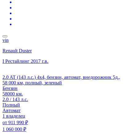
vin
Renault Duster
I Рестайлинг
2017 г.в.
2.0 AT (143 л.с.) 4x4, бензин, автомат, внедорожник 5д.,
58 000 км, полный, зеленый
Бензин
58000 км.
2.0 / 143 л.с.
Полный
Автомат
1 владелец
от
911 990 ₽
1 060 000 ₽