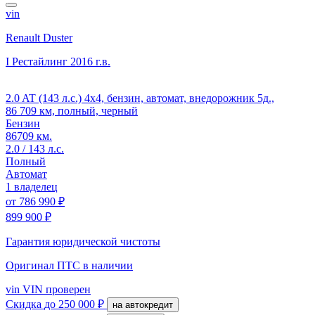
vin
Renault Duster
I Рестайлинг
2016 г.в.
2.0 AT (143 л.с.) 4x4, бензин, автомат, внедорожник 5д.,
86 709 км, полный, черный
Бензин
86709 км.
2.0 / 143 л.с.
Полный
Автомат
1 владелец
от
786 990 ₽
899 900 ₽
Гарантия юридической чистоты
Оригинал ПТС
в наличии
vin
VIN проверен
Скидка
до 250 000 ₽
на автокредит