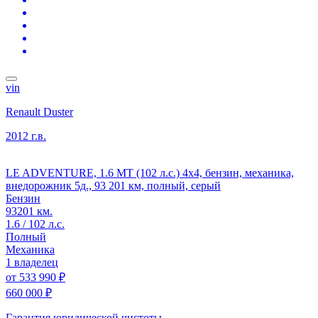
vin
Renault Duster
2012 г.в.
LE ADVENTURE, 1.6 MT (102 л.с.) 4x4, бензин, механика,
внедорожник 5д., 93 201 км, полный, серый
Бензин
93201 км.
1.6 / 102 л.с.
Полный
Механика
1 владелец
от
533 990 ₽
660 000 ₽
Гарантия юридической чистоты