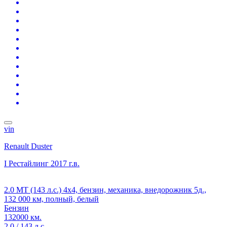
vin
Renault Duster
I Рестайлинг
2017 г.в.
2.0 MT (143 л.с.) 4x4, бензин, механика, внедорожник 5д.,
132 000 км, полный, белый
Бензин
132000 км.
2.0 / 143 л.с.