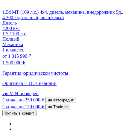
1.5d MT (109 л.с.) 4x4, дизель, механика, внедорожник 5д.,
4 200 км, полный, оранжевый
Дизель
4200 км.
1.5 / 109 л.с.
Полный
Механика
1 владелец
от
1 315 990 ₽
1 500 000 ₽
Гарантия юридической чистоты
Оригинал ПТС
в наличии
vin
VIN проверен
Скидка
до 250 000 ₽
на автокредит
Скидка
до 150 000 ₽
на Trade-In
Купить в кредит