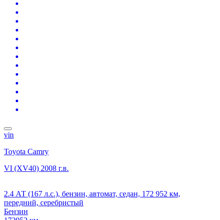
vin
Toyota Camry
VI (XV40)
2008 г.в.
2.4 АТ (167 л.с.), бензин, автомат, седан, 172 952 км,
передний, серебристый
Бензин