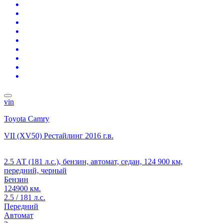
vin
Toyota Camry
VII (XV50) Рестайлинг
2016 г.в.
2.5 АТ (181 л.с.), бензин, автомат, седан, 124 900 км,
передний, черный
Бензин
124900 км.
2.5 / 181 л.с.
Передний
Автомат