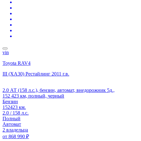
vin
Toyota RAV4
III (XA30) Рестайлинг
2011 г.в.
2.0 АТ (158 л.с.), бензин, автомат, внедорожник 5д.,
152 423 км, полный, черный
Бензин
152423 км.
2.0 / 158 л.с.
Полный
Автомат
2 владельца
от
868 990 ₽