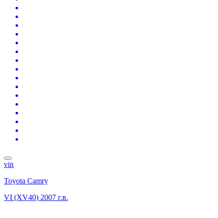
vin
Toyota Camry
VI (XV40)
2007 г.в.