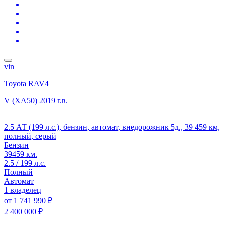
vin
Toyota RAV4
V (XA50)
2019 г.в.
2.5 АТ (199 л.с.), бензин, автомат, внедорожник 5д., 39 459 км,
полный, серый
Бензин
39459 км.
2.5 / 199 л.с.
Полный
Автомат
1 владелец
от
1 741 990 ₽
2 400 000 ₽