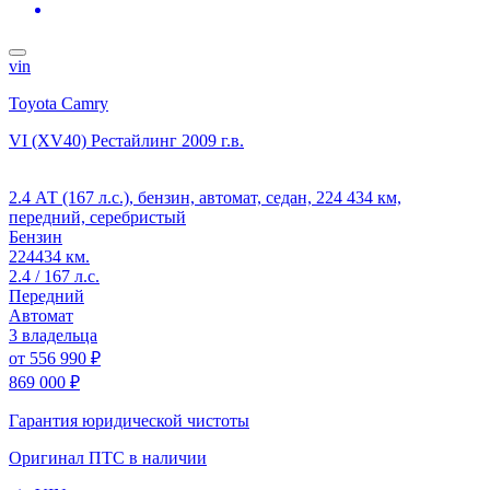
vin
Toyota Camry
VI (XV40) Рестайлинг
2009 г.в.
2.4 АТ (167 л.с.), бензин, автомат, седан, 224 434 км,
передний, серебристый
Бензин
224434 км.
2.4 / 167 л.с.
Передний
Автомат
3 владельца
от
556 990 ₽
869 000 ₽
Гарантия юридической чистоты
Оригинал ПТС
в наличии