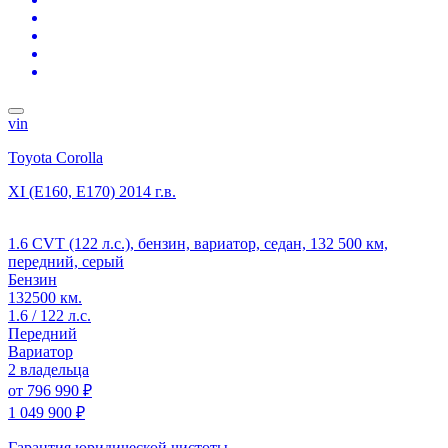
vin
Toyota Corolla
XI (E160, E170)
2014 г.в.
1.6 CVT (122 л.с.), бензин, вариатор, седан, 132 500 км,
передний, серый
Бензин
132500 км.
1.6 / 122 л.с.
Передний
Вариатор
2 владельца
от
796 990 ₽
1 049 900 ₽
Гарантия юридической чистоты