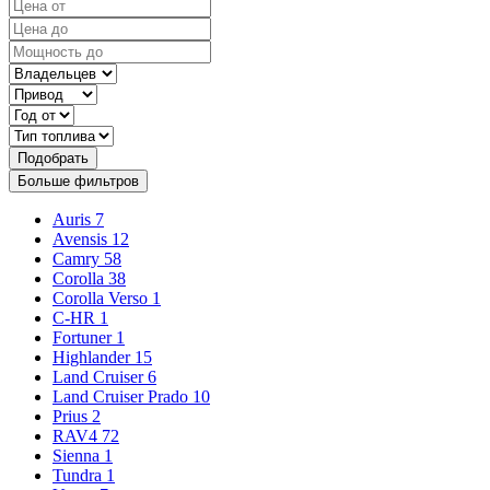
Подобрать
Больше фильтров
Auris
7
Avensis
12
Camry
58
Corolla
38
Corolla Verso
1
C-HR
1
Fortuner
1
Highlander
15
Land Cruiser
6
Land Cruiser Prado
10
Prius
2
RAV4
72
Sienna
1
Tundra
1