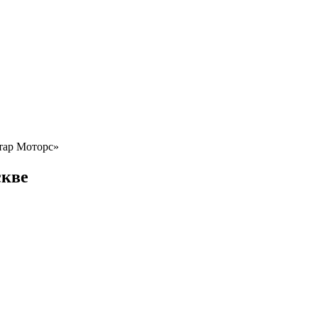
стар Моторс»
скве