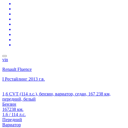
vin
Renault Fluence
I Рестайлинг
2013 г.в.
1,6 CVT (114 л.с.), бензин, вариатор, седан, 167 238 км,
передний, белый
Бензин
167238 км.
1.6 / 114 л.с.
Передний
Вариатор