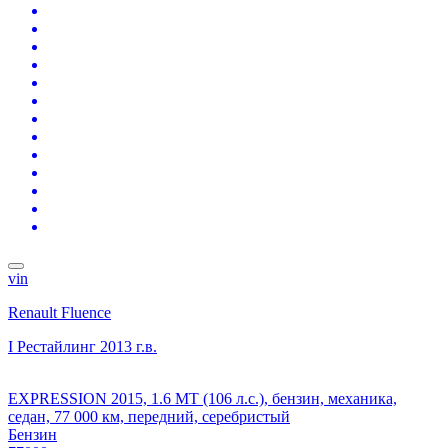
vin
Renault Fluence
I Рестайлинг
2013 г.в.
EXPRESSION 2015, 1.6 MT (106 л.с.), бензин, механика,
седан, 77 000 км, передний, серебристый
Бензин