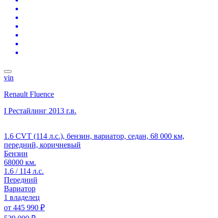
vin
Renault Fluence
I Рестайлинг
2013 г.в.
1.6 CVT (114 л.с.), бензин, вариатор, седан, 68 000 км,
передний, коричневый
Бензин
68000 км.
1.6 / 114 л.с.
Передний
Вариатор
1 владелец
от
445 990 ₽