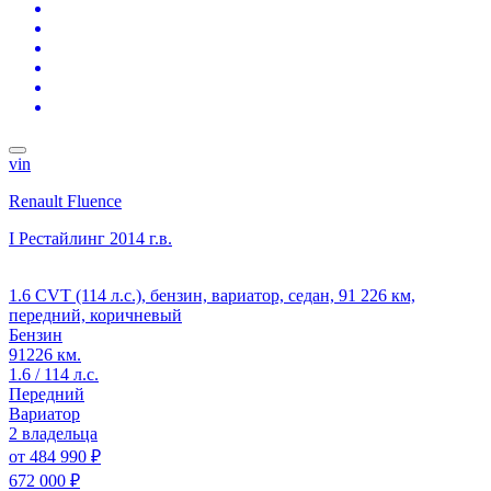
vin
Renault Fluence
I Рестайлинг
2014 г.в.
1.6 CVT (114 л.с.), бензин, вариатор, седан, 91 226 км,
передний, коричневый
Бензин
91226 км.
1.6 / 114 л.с.
Передний
Вариатор
2 владельца
от
484 990 ₽
672 000 ₽