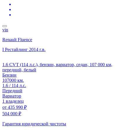
vin
Renault Fluence
I Рестайлинг
2014 г.в.
1.6 CVT (114 л.с.), бензин, вариатор, седан, 107 000 км,
передний, белый
Бензин
107000 км.
1.6 / 114 л.с.
Передний
Вариатор
1 владелец
от
435 990 ₽
504 000 ₽
Гарантия юридической чистоты