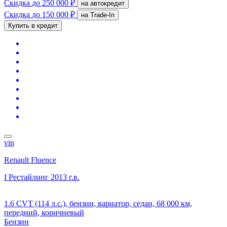
Скидка
до 250 000 ₽
на автокредит
Скидка
до 150 000 ₽
на Trade-In
Купить в кредит
vin
Renault Fluence
I Рестайлинг
2013 г.в.
1.6 CVT (114 л.с.), бензин, вариатор, седан, 68 000 км,
передний, коричневый
Бензин