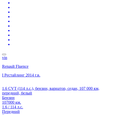
vin
Renault Fluence
I Рестайлинг
2014 г.в.
1.6 CVT (114 л.с.), бензин, вариатор, седан, 107 000 км,
передний, белый
Бензин
107000 км.
1.6 / 114 л.с.
Передний