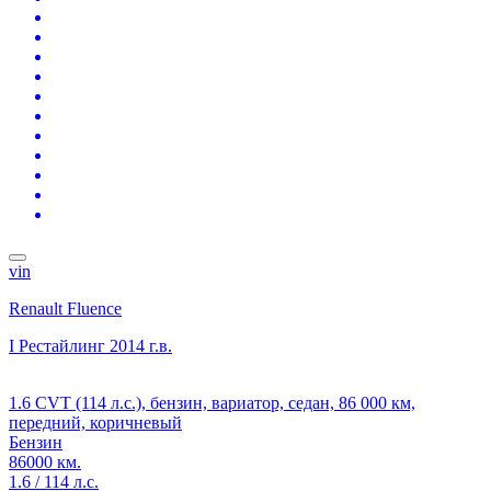
vin
Renault Fluence
I Рестайлинг
2014 г.в.
1.6 CVT (114 л.с.), бензин, вариатор, седан, 86 000 км,
передний, коричневый
Бензин
86000 км.
1.6 / 114 л.с.