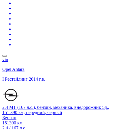
vin
Opel Antara
I Рестайлинг
2014 г.в.
2.4 MT (167 л.с.), бензин, механика, внедорожник 5д.,
151 390 км, передний, черный
Бензин
151390 км.
2.4 / 167 л.с.