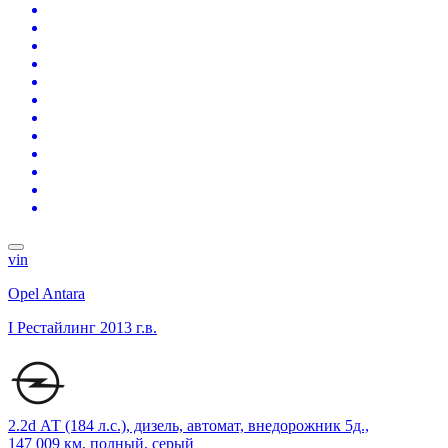
vin
Opel Antara
I Рестайлинг
2013 г.в.
2.2d АТ (184 л.с.), дизель, автомат, внедорожник 5д.,
147 009 км, полный, серый