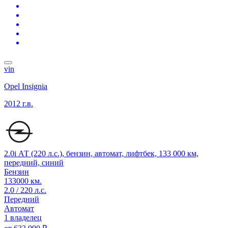
vin
Opel Insignia
2012 г.в.
2.0i АТ (220 л.с.), бензин, автомат, лифтбек, 133 000 км,
передний, синий
Бензин
133000 км.
2.0 / 220 л.с.
Передний
Автомат
1 владелец