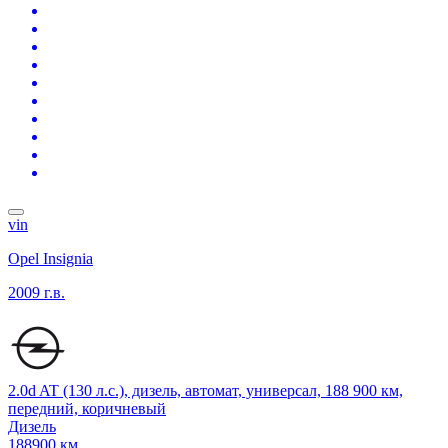
vin
Opel Insignia
2009 г.в.
2.0d AT (130 л.с.), дизель, автомат, универсал, 188 900 км,
передний, коричневый
Дизель
188900 км.