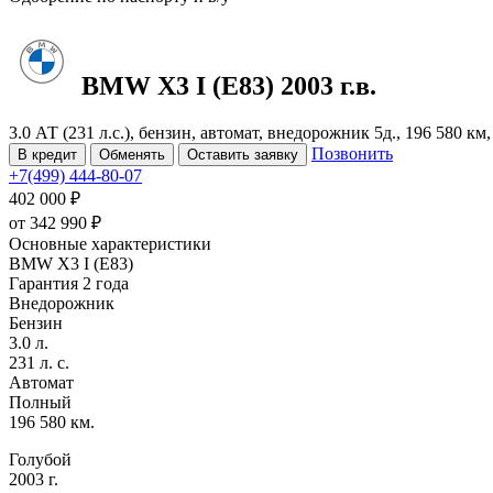
BMW X3
I (E83)
2003 г.в.
3.0 АТ (231 л.с.), бензин, автомат, внедорожник 5д., 196 580 к
Позвонить
В кредит
Обменять
Оставить заявку
+7(499) 444-80-07
402 000 ₽
от
342 990
₽
Основные характеристики
BMW X3 I (E83)
Гарантия 2 года
Внедорожник
Бензин
3.0 л.
231 л. с.
Автомат
Полный
196 580 км.
Голубой
2003 г.