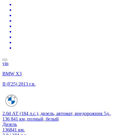
vin
BMW X3
II (F25)
2013 г.в.
2.0d АТ (184 л.с.), дизель, автомат, внедорожник 5д.,
136 841 км, полный, белый
Дизель
136841 км.