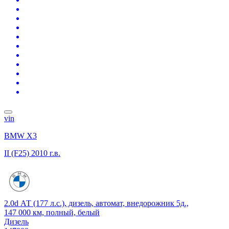
vin
BMW X3
II (F25)
2010 г.в.
2.0d АТ (177 л.с.), дизель, автомат, внедорожник 5д.,
147 000 км, полный, белый
Дизель