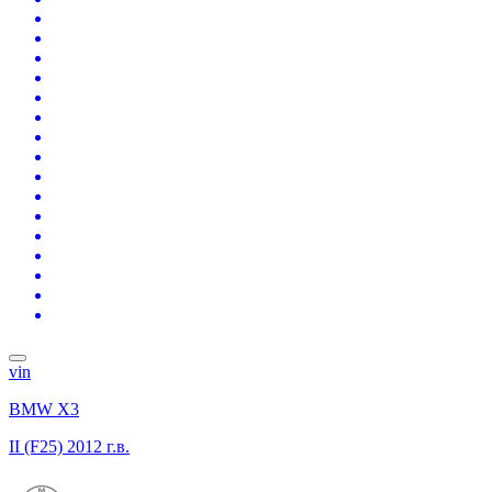
vin
BMW X3
II (F25)
2012 г.в.