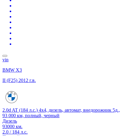
vin
BMW X3
II (F25)
2012 г.в.
2.0d AT (184 л.с.) 4x4, дизель, автомат, внедорожник 5д.,
93 000 км, полный, черный
Дизель
93000 км.
2.0 / 184 л.с.