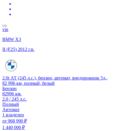
vin
BMW X3
II (F25)
2012 г.в.
2.0i АТ (245 л.с.), бензин, автомат, внедорожник 5д.,
82 996 км, полный, белый
Бензин
82996 км.
2.0 / 245 л.с.
Полный
Автомат
1 владелец
от
968 990 ₽
1 440 000 ₽