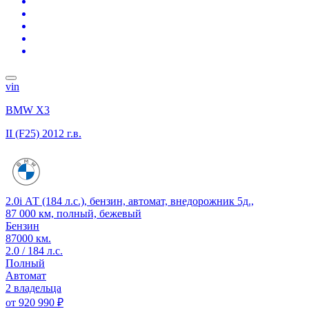
vin
BMW X3
II (F25)
2012 г.в.
2.0i АТ (184 л.с.), бензин, автомат, внедорожник 5д.,
87 000 км, полный, бежевый
Бензин
87000 км.
2.0 / 184 л.с.
Полный
Автомат
2 владельца
от
920 990 ₽