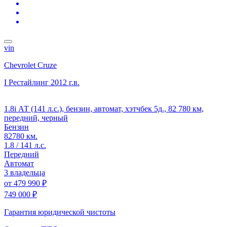
vin
Chevrolet Cruze
I Рестайлинг
2012 г.в.
1.8i АТ (141 л.с.), бензин, автомат, хэтчбек 5д., 82 780 км,
передний, черный
Бензин
82780 км.
1.8 / 141 л.с.
Передний
Автомат
3 владельца
от
479 990 ₽
749 000 ₽
Гарантия юридической чистоты