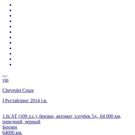
vin
Chevrolet Cruze
I Рестайлинг
2014 г.в.
1.6i АТ (109 л.с.), бензин, автомат, хэтчбек 5д., 64 000 км,
передний, черный
Бензин
64000 км.