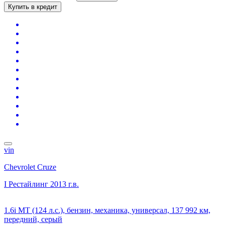
Купить в кредит
vin
Chevrolet Cruze
I Рестайлинг
2013 г.в.
1.6i MT (124 л.с.), бензин, механика, универсал, 137 992 км,
передний, серый