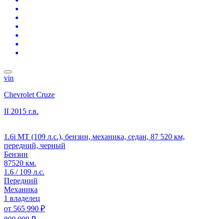
vin
Chevrolet Cruze
II
2015 г.в.
1.6i MT (109 л.с.), бензин, механика, седан, 87 520 км,
передний, черный
Бензин
87520 км.
1.6 / 109 л.с.
Передний
Механика
1 владелец
от
565 990 ₽