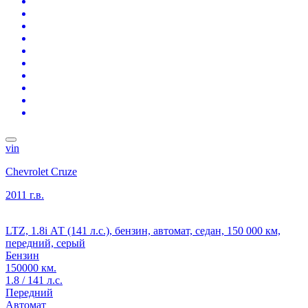
vin
Chevrolet Cruze
2011 г.в.
LTZ, 1.8i АТ (141 л.с.), бензин, автомат, седан, 150 000 км,
передний, серый
Бензин
150000 км.
1.8 / 141 л.с.
Передний
Автомат