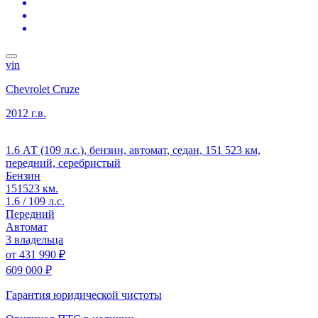
vin
Chevrolet Cruze
2012 г.в.
1.6 АТ (109 л.с.), бензин, автомат, седан, 151 523 км,
передний, серебристый
Бензин
151523 км.
1.6 / 109 л.с.
Передний
Автомат
3 владельца
от
431 990 ₽
609 000 ₽
Гарантия юридической чистоты