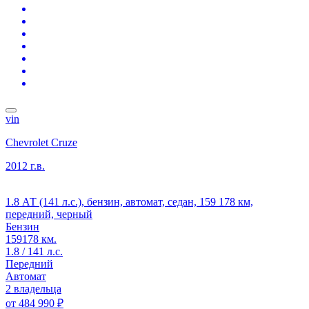
vin
Chevrolet Cruze
2012 г.в.
1.8 АТ (141 л.с.), бензин, автомат, седан, 159 178 км,
передний, черный
Бензин
159178 км.
1.8 / 141 л.с.
Передний
Автомат
2 владельца
от
484 990 ₽