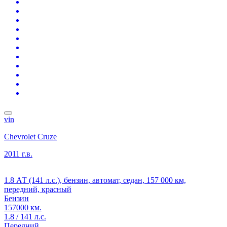
vin
Chevrolet Cruze
2011 г.в.
1.8 АТ (141 л.с.), бензин, автомат, седан, 157 000 км,
передний, красный
Бензин
157000 км.
1.8 / 141 л.с.
Передний