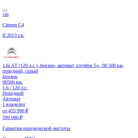
vin
Citroen C4
II
2013 г.в.
1.6i АТ (120 л.с.), бензин, автомат, хэтчбек 5д., 90 500 км,
передний, серый
Бензин
90500 км.
1.6 / 120 л.с.
Передний
Автомат
1 владелец
от
455 990 ₽
599 900 ₽
Гарантия юридической чистоты