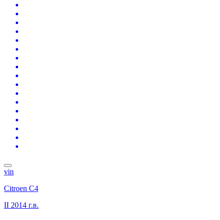
vin
Citroen C4
II
2014 г.в.