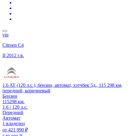
vin
Citroen C4
II
2012 г.в.
1.6 AT (120 л.с.), бензин, автомат, хэтчбек 5д., 115 298 км,
передний, коричневый
Бензин
115298 км.
1.6 / 120 л.с.
Передний
Автомат
1 владелец
от
421 990 ₽