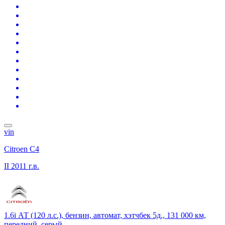
vin
Citroen C4
II
2011 г.в.
1.6i АТ (120 л.с.), бензин, автомат, хэтчбек 5д., 131 000 км,
передний, серый