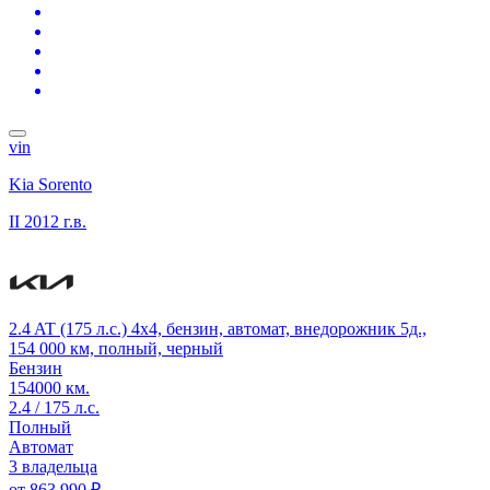
vin
Kia Sorento
II
2012 г.в.
2.4 AT (175 л.с.) 4x4, бензин, автомат, внедорожник 5д.,
154 000 км, полный, черный
Бензин
154000 км.
2.4 / 175 л.с.
Полный
Автомат
3 владельца
от
863 990 ₽