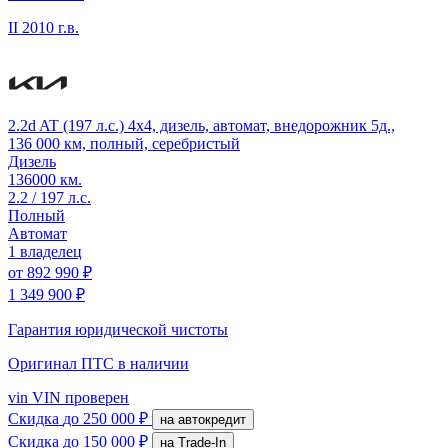
II
2010 г.в.
2.2d AT (197 л.с.) 4x4, дизель, автомат, внедорожник 5д.,
136 000 км, полный, серебристый
Дизель
136000 км.
2.2 / 197 л.с.
Полный
Автомат
1 владелец
от
892 990 ₽
1 349 900 ₽
Гарантия юридической чистоты
Оригинал ПТС
в наличии
vin
VIN проверен
Скидка
до 250 000 ₽
на автокредит
Скидка
до 150 000 ₽
на Trade-In