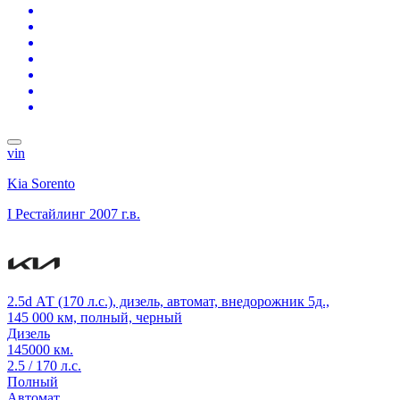
vin
Kia Sorento
I Рестайлинг
2007 г.в.
2.5d АТ (170 л.с.), дизель, автомат, внедорожник 5д.,
145 000 км, полный, черный
Дизель
145000 км.
2.5 / 170 л.с.
Полный
Автомат