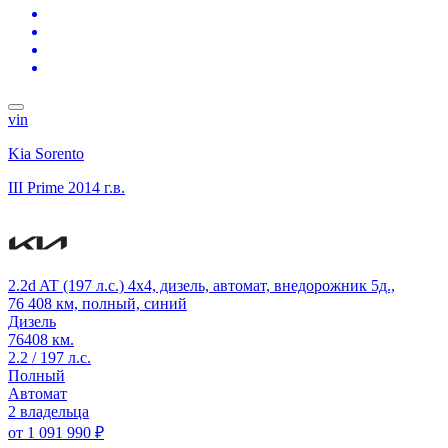
vin
Kia Sorento
III Prime
2014 г.в.
2.2d AT (197 л.с.) 4x4, дизель, автомат, внедорожник 5д.,
76 408 км, полный, синий
Дизель
76408 км.
2.2 / 197 л.с.
Полный
Автомат
2 владельца
от
1 091 990 ₽