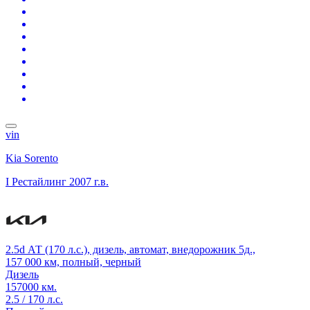
vin
Kia Sorento
I Рестайлинг
2007 г.в.
2.5d АТ (170 л.с.), дизель, автомат, внедорожник 5д.,
157 000 км, полный, черный
Дизель
157000 км.
2.5 / 170 л.с.