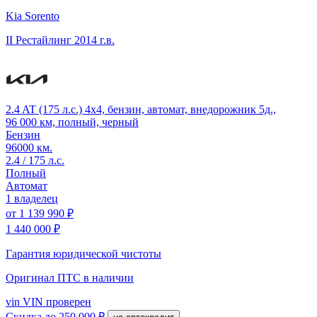
Kia Sorento
II Рестайлинг
2014 г.в.
2.4 AT (175 л.с.) 4x4, бензин, автомат, внедорожник 5д.,
96 000 км, полный, черный
Бензин
96000 км.
2.4 / 175 л.с.
Полный
Автомат
1 владелец
от
1 139 990 ₽
1 440 000 ₽
Гарантия юридической чистоты
Оригинал ПТС
в наличии
vin
VIN проверен
Скидка
до 250 000 ₽