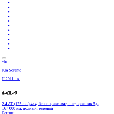
vin
Kia Sorento
II
2011 г.в.
2.4 AT (175 л.с.) 4x4, бензин, автомат, внедорожник 5д.,
167 000 км, полный, зеленый
Бензин