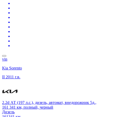
vin
Kia Sorento
II
2011 г.в.
2.2d АТ (197 л.с.), дизель, автомат, внедорожник 5д.,
161 341 км, полный, черный
Дизель
161341 км.