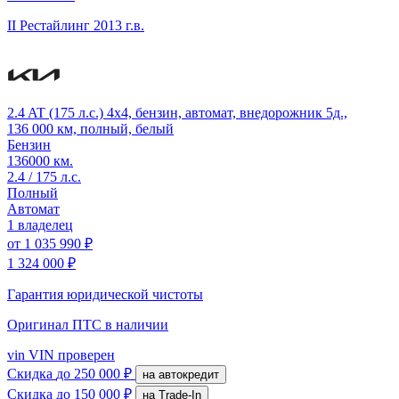
II Рестайлинг
2013 г.в.
2.4 AT (175 л.с.) 4x4, бензин, автомат, внедорожник 5д.,
136 000 км, полный, белый
Бензин
136000 км.
2.4 / 175 л.с.
Полный
Автомат
1 владелец
от
1 035 990 ₽
1 324 000 ₽
Гарантия юридической чистоты
Оригинал ПТС
в наличии
vin
VIN проверен
Скидка
до 250 000 ₽
на автокредит
Скидка
до 150 000 ₽
на Trade-In