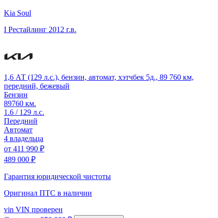
Kia Soul
I Рестайлинг
2012 г.в.
1,6 АТ (129 л.с.), бензин, автомат, хэтчбек 5д., 89 760 км,
передний, бежевый
Бензин
89760 км.
1.6 / 129 л.с.
Передний
Автомат
4 владельца
от
411 990 ₽
489 000 ₽
Гарантия юридической чистоты
Оригинал ПТС
в наличии
vin
VIN проверен