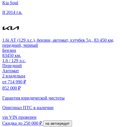
Kia Soul
II
2014 г.в.
1.6i АТ (129 л.с.), бензин, автомат, хэтчбек 5д., 83 450 км,
передний, черный
Бензин
83450 км.
1.6 / 129 л.с.
Передний
Автомат
2 владельца
от
714 990 ₽
852 000 ₽
Гарантия юридической чистоты
Оригинал ПТС
в наличии
vin
VIN проверен
Скидка
до 250 000 ₽
на автокредит