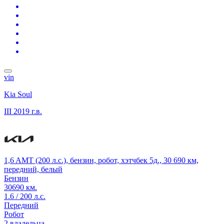
vin
Kia Soul
III
2019 г.в.
1,6 AMT (200 л.с.), бензин, робот, хэтчбек 5д., 30 690 км,
передний, белый
Бензин
30690 км.
1.6 / 200 л.с.
Передний
Робот
2 владельца