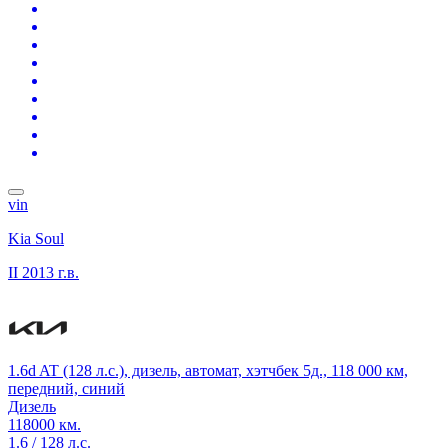
vin
Kia Soul
II
2013 г.в.
1.6d AT (128 л.с.), дизель, автомат, хэтчбек 5д., 118 000 км,
передний, синий
Дизель
118000 км.
1.6 / 128 л.с.