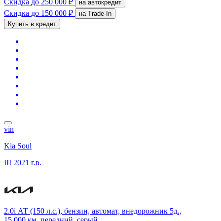
Скидка
до 250 000 ₽
на автокредит
Скидка
до 150 000 ₽
на Trade-In
Купить в кредит
vin
Kia Soul
III
2021 г.в.
2.0i АТ (150 л.с.), бензин, автомат, внедорожник 5д.,
15 000 км, передний, серый