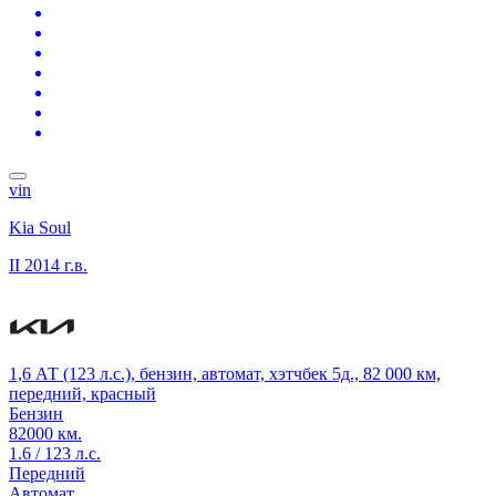
vin
Kia Soul
II
2014 г.в.
1,6 АТ (123 л.с.), бензин, автомат, хэтчбек 5д., 82 000 км,
передний, красный
Бензин
82000 км.
1.6 / 123 л.с.
Передний
Автомат