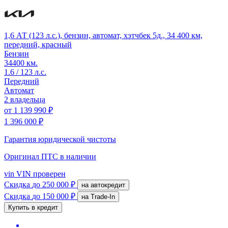
1,6 АТ (123 л.с.), бензин, автомат, хэтчбек 5д., 34 400 км,
передний, красный
Бензин
34400 км.
1.6 / 123 л.с.
Передний
Автомат
2 владельца
от
1 139 990 ₽
1 396 000 ₽
Гарантия юридической чистоты
Оригинал ПТС
в наличии
vin
VIN проверен
Скидка
до 250 000 ₽
на автокредит
Скидка
до 150 000 ₽
на Trade-In
Купить в кредит