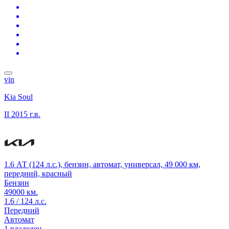
vin
Kia Soul
II
2015 г.в.
1.6 АТ (124 л.с.), бензин, автомат, универсал, 49 000 км,
передний, красный
Бензин
49000 км.
1.6 / 124 л.с.
Передний
Автомат
1 владелец