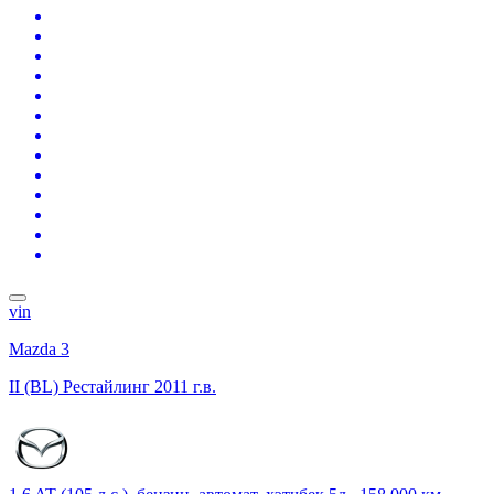
vin
Mazda 3
II (BL) Рестайлинг
2011 г.в.