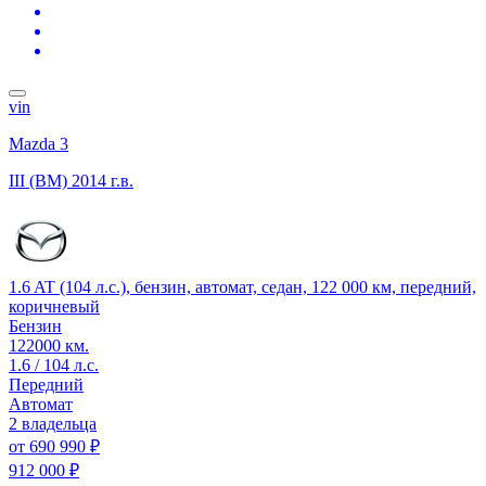
vin
Mazda 3
III (BM)
2014 г.в.
1.6 AT (104 л.с.), бензин, автомат, седан, 122 000 км, передний,
коричневый
Бензин
122000 км.
1.6 / 104 л.с.
Передний
Автомат
2 владельца
от
690 990 ₽
912 000 ₽