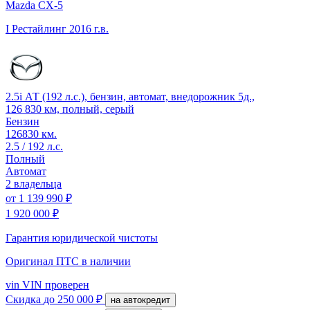
Mazda CX-5
I Рестайлинг
2016 г.в.
2.5i АТ (192 л.с.), бензин, автомат, внедорожник 5д.,
126 830 км, полный, серый
Бензин
126830 км.
2.5 / 192 л.с.
Полный
Автомат
2 владельца
от
1 139 990 ₽
1 920 000 ₽
Гарантия юридической чистоты
Оригинал ПТС
в наличии
vin
VIN проверен
Скидка
до 250 000 ₽
на автокредит