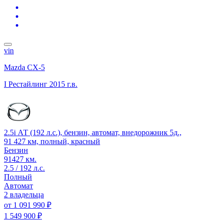
vin
Mazda CX-5
I Рестайлинг
2015 г.в.
2.5i АТ (192 л.с.), бензин, автомат, внедорожник 5д.,
91 427 км, полный, красный
Бензин
91427 км.
2.5 / 192 л.с.
Полный
Автомат
2 владельца
от
1 091 990 ₽
1 549 900 ₽