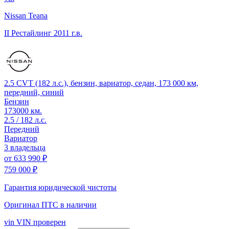
Nissan Teana
II Рестайлинг
2011 г.в.
2.5 CVT (182 л.с.), бензин, вариатор, седан, 173 000 км,
передний, синий
Бензин
173000 км.
2.5 / 182 л.с.
Передний
Вариатор
3 владельца
от
633 990 ₽
759 000 ₽
Гарантия юридической чистоты
Оригинал ПТС
в наличии
vin
VIN проверен