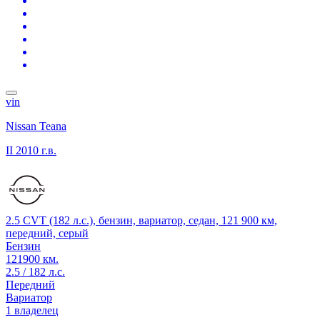
vin
Nissan Teana
II
2010 г.в.
2.5 CVT (182 л.с.), бензин, вариатор, седан, 121 900 км,
передний, серый
Бензин
121900 км.
2.5 / 182 л.с.
Передний
Вариатор
1 владелец