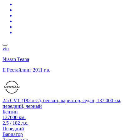
vin
Nissan Teana
II Рестайлинг
2011 г.в.
2.5 CVT (182 л.с.), бензин, вариатор, седан, 137 000 км,
передний, черный
Бензин
137000 км.
2.5 / 182 л.с.
Передний
Вариатор
2 владельца