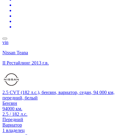
vin
Nissan Teana
II Рестайлинг
2013 г.в.
2.5 CVT (182 л.с.), бензин, вариатор, седан, 94 000 км,
передний, белый
Бензин
94000 км.
2.5 / 182 л.с.
Передний
Вариатор
1 владелец