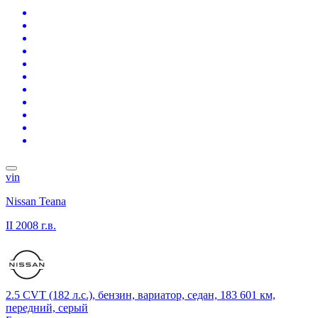
vin
Nissan Teana
II
2008 г.в.
2.5 CVT (182 л.с.), бензин, вариатор, седан, 183 601 км,
передний, серый