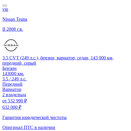
vin
Nissan Teana
II
2008 г.в.
3.5 CVT (249 л.с.), бензин, вариатор, седан, 143 000 км,
передний, серый
Бензин
143000 км.
3.5 / 249 л.с.
Передний
Вариатор
2 владельца
от
532 990 ₽
632 000 ₽
Гарантия юридической чистоты
Оригинал ПТС
в наличии