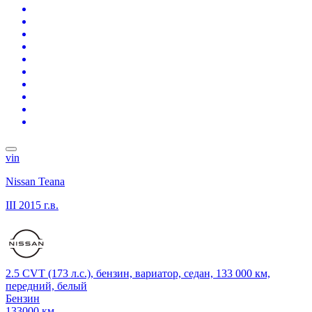
vin
Nissan Teana
III
2015 г.в.
2.5 CVT (173 л.с.), бензин, вариатор, седан, 133 000 км,
передний, белый
Бензин
133000 км.