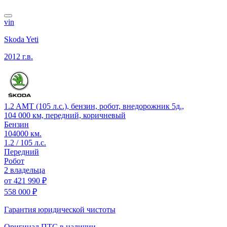
vin
Skoda Yeti
2012 г.в.
1.2 AMT (105 л.с.), бензин, робот, внедорожник 5д.,
104 000 км, передний, коричневый
Бензин
104000 км.
1.2 / 105 л.с.
Передний
Робот
2 владельца
от
421 990 ₽
558 000 ₽
Гарантия юридической чистоты
Оригинал ПТС
в наличии