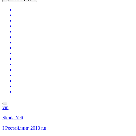
vin
Skoda Yeti
I Рестайлинг
2013 г.в.