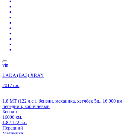
vin
LADA (ВАЗ) XRAY
2017 г.в.
1.8 MT (122 л.с.), бензин, механика, хэтчбек 5д., 16 000 км,
передний, коричневый
Бензин
16000 км.
1.8 / 122 л.с.
Передний
Механика