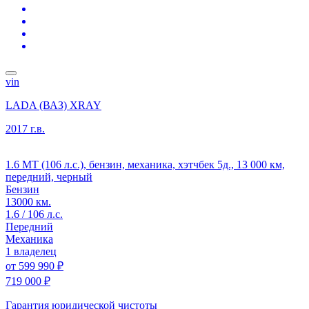
vin
LADA (ВАЗ) XRAY
2017 г.в.
1.6 MT (106 л.с.), бензин, механика, хэтчбек 5д., 13 000 км,
передний, черный
Бензин
13000 км.
1.6 / 106 л.с.
Передний
Механика
1 владелец
от
599 990 ₽
719 000 ₽
Гарантия юридической чистоты