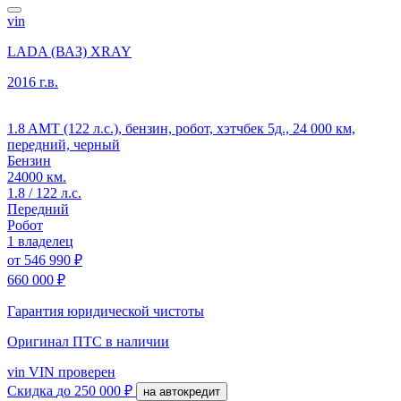
vin
LADA (ВАЗ) XRAY
2016 г.в.
1.8 AMT (122 л.с.), бензин, робот, хэтчбек 5д., 24 000 км,
передний, черный
Бензин
24000 км.
1.8 / 122 л.с.
Передний
Робот
1 владелец
от
546 990 ₽
660 000 ₽
Гарантия юридической чистоты
Оригинал ПТС
в наличии
vin
VIN проверен
Скидка
до 250 000 ₽
на автокредит