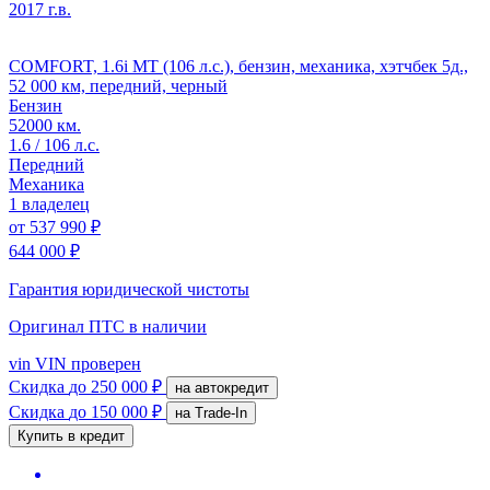
2017 г.в.
COMFORT, 1.6i MT (106 л.с.), бензин, механика, хэтчбек 5д.,
52 000 км, передний, черный
Бензин
52000 км.
1.6 / 106 л.с.
Передний
Механика
1 владелец
от
537 990 ₽
644 000 ₽
Гарантия юридической чистоты
Оригинал ПТС
в наличии
vin
VIN проверен
Скидка
до 250 000 ₽
на автокредит
Скидка
до 150 000 ₽
на Trade-In
Купить в кредит