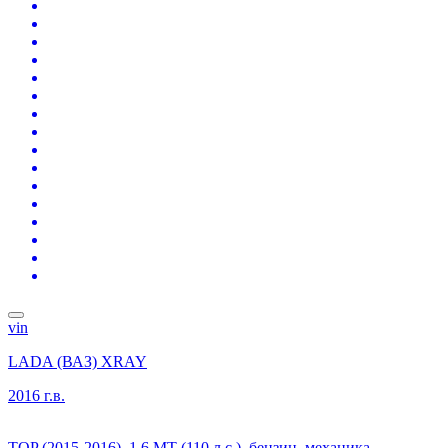
vin
LADA (ВАЗ) XRAY
2016 г.в.
TOP (2015-2016), 1.6 MT (110 л.с.), бензин, механика,