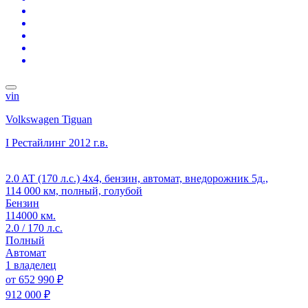
vin
Volkswagen Tiguan
I Рестайлинг
2012 г.в.
2.0 AT (170 л.с.) 4x4, бензин, автомат, внедорожник 5д.,
114 000 км, полный, голубой
Бензин
114000 км.
2.0 / 170 л.с.
Полный
Автомат
1 владелец
от
652 990 ₽
912 000 ₽