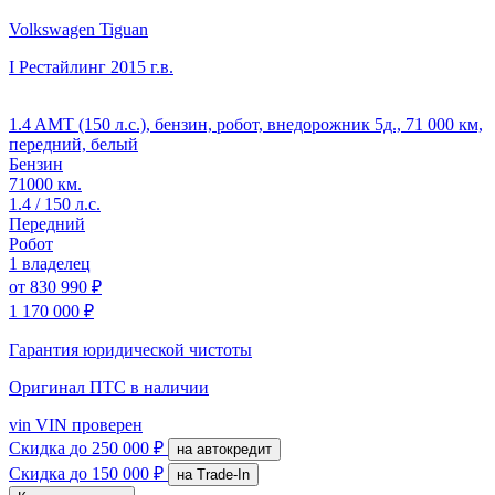
Volkswagen Tiguan
I Рестайлинг
2015 г.в.
1.4 AMT (150 л.с.), бензин, робот, внедорожник 5д., 71 000 км,
передний, белый
Бензин
71000 км.
1.4 / 150 л.с.
Передний
Робот
1 владелец
от
830 990 ₽
1 170 000 ₽
Гарантия юридической чистоты
Оригинал ПТС
в наличии
vin
VIN проверен
Скидка
до 250 000 ₽
на автокредит
Скидка
до 150 000 ₽
на Trade-In