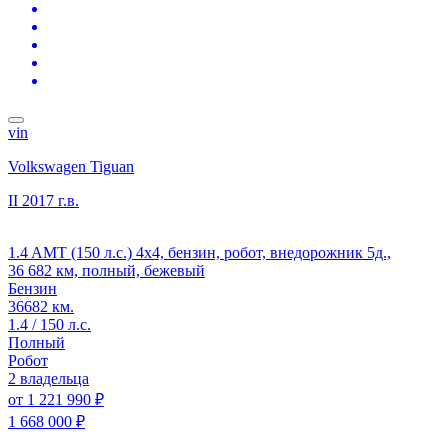
vin
Volkswagen Tiguan
II
2017 г.в.
1.4 AMT (150 л.с.) 4x4, бензин, робот, внедорожник 5д.,
36 682 км, полный, бежевый
Бензин
36682 км.
1.4 / 150 л.с.
Полный
Робот
2 владельца
от
1 221 990 ₽
1 668 000 ₽