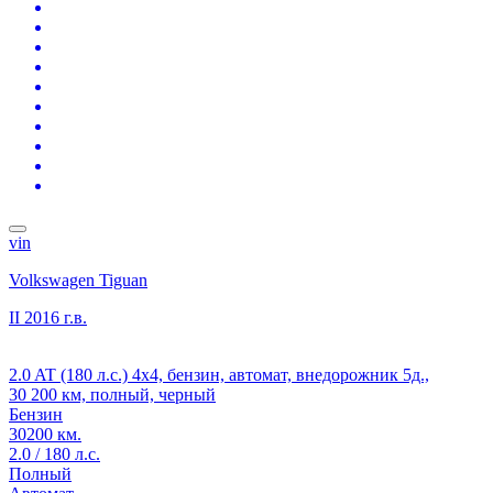
vin
Volkswagen Tiguan
II
2016 г.в.
2.0 AT (180 л.с.) 4x4, бензин, автомат, внедорожник 5д.,
30 200 км, полный, черный
Бензин
30200 км.
2.0 / 180 л.с.
Полный