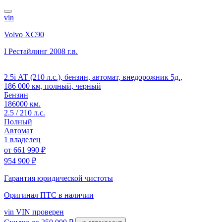
vin
Volvo XC90
I Рестайлинг
2008 г.в.
2.5i АТ (210 л.с.), бензин, автомат, внедорожник 5д.,
186 000 км, полный, черный
Бензин
186000 км.
2.5 / 210 л.с.
Полный
Автомат
1 владелец
от
661 990 ₽
954 900 ₽
Гарантия юридической чистоты
Оригинал ПТС
в наличии
vin
VIN проверен