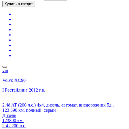
Купить в кредит
vin
Volvo XC90
I Рестайлинг
2012 г.в.
2.4d AT (200 л.с.) 4x4, дизель, автомат, внедорожник 5д.,
123 890 км, полный, серый
Дизель
123890 км.
2.4 / 200 л.с.