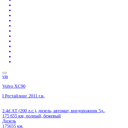
vin
Volvo XC90
I Рестайлинг
2011 г.в.
2.4d АТ (200 л.с.), дизель, автомат, внедорожник 5д.,
175 655 км, полный, бежевый
Дизель
175655 км.