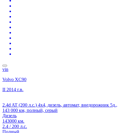
vin
Volvo XC90
II
2014 г.в.
2.4d AT (200 л.с.) 4x4, дизель, автомат, внедорожник 5д.,
143 000 км, полный, серый
Дизель
143000 км.
2.4 / 200 л.с.
Полный