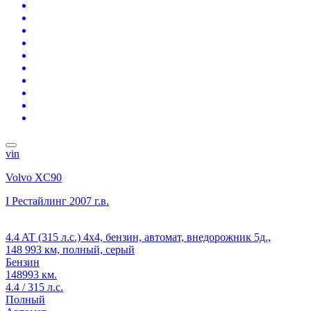
vin
Volvo XC90
I Рестайлинг
2007 г.в.
4.4 AT (315 л.с.) 4x4, бензин, автомат, внедорожник 5д.,
148 993 км, полный, серый
Бензин
148993 км.
4.4 / 315 л.с.
Полный