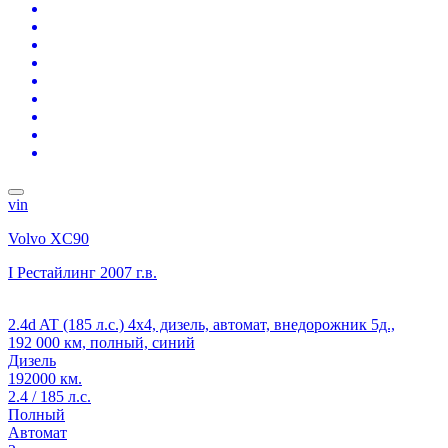
vin
Volvo XC90
I Рестайлинг
2007 г.в.
2.4d AT (185 л.с.) 4x4, дизель, автомат, внедорожник 5д.,
192 000 км, полный, синий
Дизель
192000 км.
2.4 / 185 л.с.
Полный
Автомат