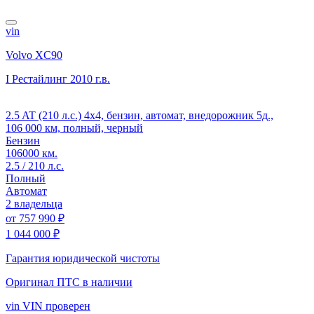
vin
Volvo XC90
I Рестайлинг
2010 г.в.
2.5 AT (210 л.с.) 4x4, бензин, автомат, внедорожник 5д.,
106 000 км, полный, черный
Бензин
106000 км.
2.5 / 210 л.с.
Полный
Автомат
2 владельца
от
757 990 ₽
1 044 000 ₽
Гарантия юридической чистоты
Оригинал ПТС
в наличии
vin
VIN проверен