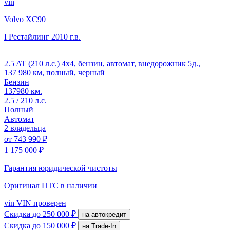
vin
Volvo XC90
I Рестайлинг
2010 г.в.
2.5 AT (210 л.с.) 4x4, бензин, автомат, внедорожник 5д.,
137 980 км, полный, черный
Бензин
137980 км.
2.5 / 210 л.с.
Полный
Автомат
2 владельца
от
743 990 ₽
1 175 000 ₽
Гарантия юридической чистоты
Оригинал ПТС
в наличии
vin
VIN проверен
Скидка
до 250 000 ₽
на автокредит
Скидка
до 150 000 ₽
на Trade-In