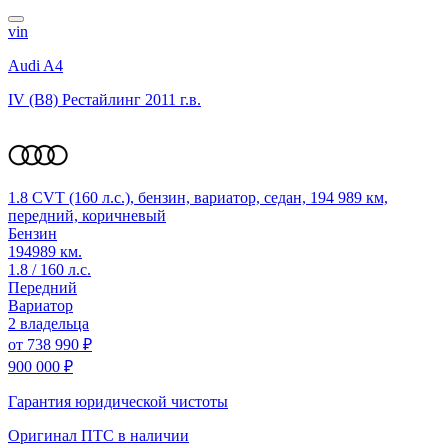
vin
Audi A4
IV (B8) Рестайлинг
2011 г.в.
1.8 CVT (160 л.с.), бензин, вариатор, седан, 194 989 км,
передний, коричневый
Бензин
194989 км.
1.8 / 160 л.с.
Передний
Вариатор
2 владельца
от
738 990 ₽
900 000 ₽
Гарантия юридической чистоты
Оригинал ПТС
в наличии