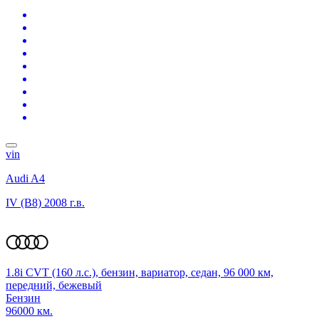
vin
Audi A4
IV (B8)
2008 г.в.
1.8i CVT (160 л.с.), бензин, вариатор, седан, 96 000 км,
передний, бежевый
Бензин
96000 км.