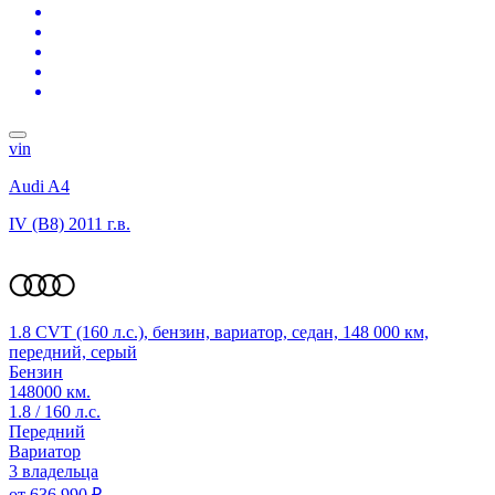
vin
Audi A4
IV (B8)
2011 г.в.
1.8 CVT (160 л.с.), бензин, вариатор, седан, 148 000 км,
передний, серый
Бензин
148000 км.
1.8 / 160 л.с.
Передний
Вариатор
3 владельца
от
636 990 ₽