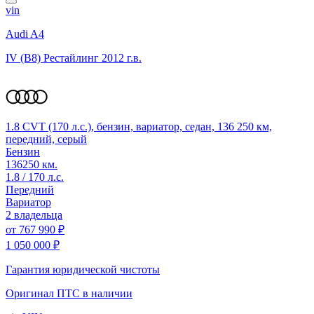
vin
Audi A4
IV (B8) Рестайлинг
2012 г.в.
1.8 CVT (170 л.с.), бензин, вариатор, седан, 136 250 км,
передний, серый
Бензин
136250 км.
1.8 / 170 л.с.
Передний
Вариатор
2 владельца
от
767 990 ₽
1 050 000 ₽
Гарантия юридической чистоты
Оригинал ПТС
в наличии