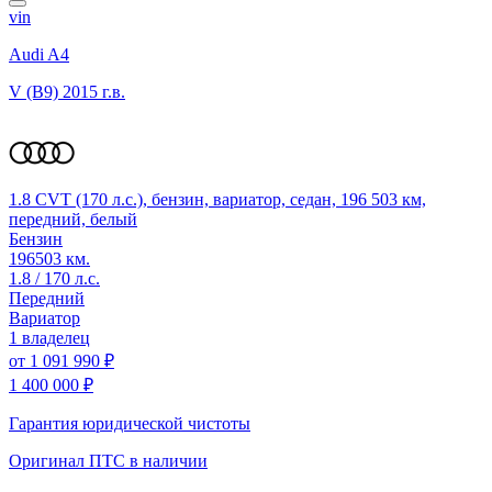
vin
Audi A4
V (B9)
2015 г.в.
1.8 CVT (170 л.с.), бензин, вариатор, седан, 196 503 км,
передний, белый
Бензин
196503 км.
1.8 / 170 л.с.
Передний
Вариатор
1 владелец
от
1 091 990 ₽
1 400 000 ₽
Гарантия юридической чистоты
Оригинал ПТС
в наличии