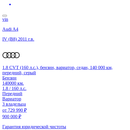
vin
Audi A4
IV (B8)
2011 г.в.
1.8 CVT (160 л.с.), бензин, вариатор, седан, 140 000 км,
передний, серый
Бензин
140000 км.
1.8 / 160 л.с.
Передний
Вариатор
3 владельца
от
729 990 ₽
900 000 ₽
Гарантия юридической чистоты