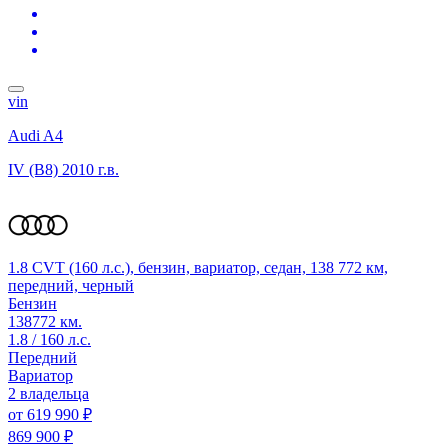
vin
Audi A4
IV (B8)
2010 г.в.
1.8 CVT (160 л.с.), бензин, вариатор, седан, 138 772 км,
передний, черный
Бензин
138772 км.
1.8 / 160 л.с.
Передний
Вариатор
2 владельца
от
619 990 ₽
869 900 ₽