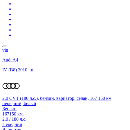
vin
Audi A4
IV (B8)
2010 г.в.
2.0 CVT (180 л.с.), бензин, вариатор, седан, 167 150 км,
передний, белый
Бензин
167150 км.
2.0 / 180 л.с.
Передний
Вариатор