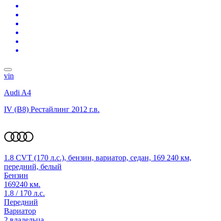
vin
Audi A4
IV (B8) Рестайлинг
2012 г.в.
1.8 CVT (170 л.с.), бензин, вариатор, седан, 169 240 км,
передний, белый
Бензин
169240 км.
1.8 / 170 л.с.
Передний
Вариатор
2 владельца