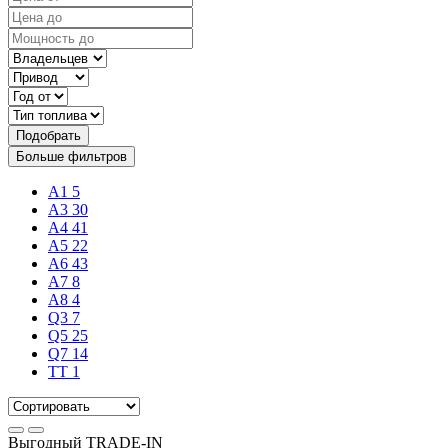
Подобрать
Больше фильтров
A1
5
A3
30
A4
41
A5
22
A6
43
A7
8
A8
4
Q3
7
Q5
25
Q7
14
TT
1
Выгодный
TRADE-IN