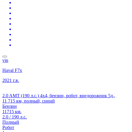
vin
Haval F7x
2021 г.в.
2.0 AMT (190 л.с.) 4x4, бензин, робот, внедорожник 5д.,
11 715 км, полный, синий
Бензин
11715 км.
2.0 / 190 л.с.
Полный
Робот