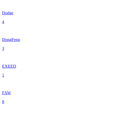
Dodge
4
DongFeng
3
EXEED
1
FAW
8