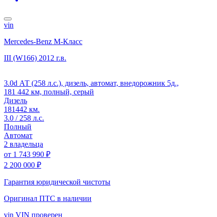
vin
Mercedes-Benz M-Класс
III (W166)
2012 г.в.
3.0d АТ (258 л.с.), дизель, автомат, внедорожник 5д.,
181 442 км, полный, серый
Дизель
181442 км.
3.0 / 258 л.с.
Полный
Автомат
2 владельца
от
1 743 990 ₽
2 200 000 ₽
Гарантия юридической чистоты
Оригинал ПТС
в наличии
vin
VIN проверен