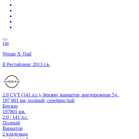
vin
Nissan X-Trail
II Рестайлинг
2013 г.в.
2.0 CVT (141 л.с.), бензин, вариатор, внедорожник 5д.,
197 801 км, полный, серебристый
Бензин
197801 км.
2.0 / 141 л.с.
Полный
Вариатор
2 владельца