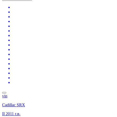
vin
Cadillac SRX
II
2011 г.в.