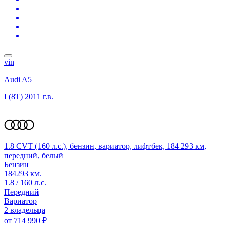
vin
Audi A5
I (8T)
2011 г.в.
1.8 CVT (160 л.с.), бензин, вариатор, лифтбек, 184 293 км,
передний, белый
Бензин
184293 км.
1.8 / 160 л.с.
Передний
Вариатор
2 владельца
от
714 990 ₽