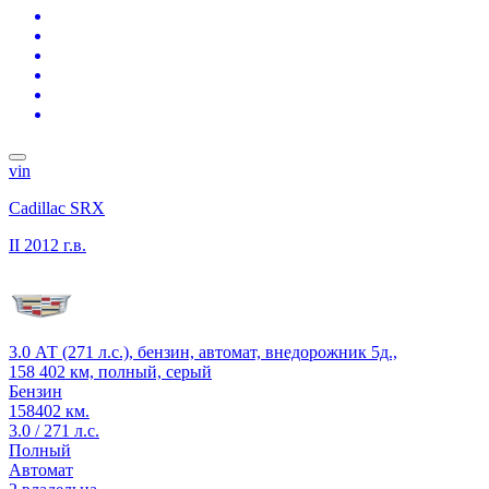
vin
Cadillac SRX
II
2012 г.в.
3.0 АТ (271 л.с.), бензин, автомат, внедорожник 5д.,
158 402 км, полный, серый
Бензин
158402 км.
3.0 / 271 л.с.
Полный
Автомат