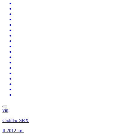
vin
Cadillac SRX
II
2012 г.в.