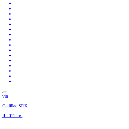
vin
Cadillac SRX
II
2011 г.в.