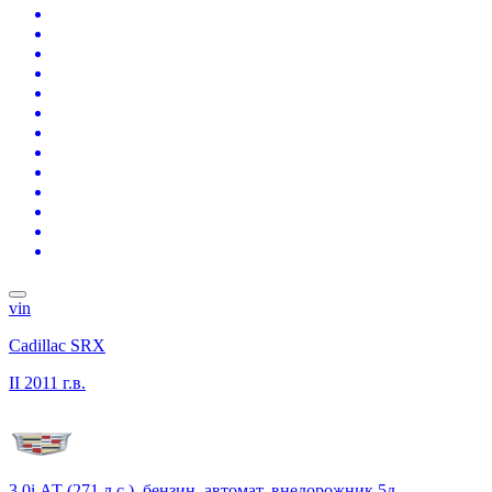
vin
Cadillac SRX
II
2011 г.в.
3.0i АТ (271 л.с.), бензин, автомат, внедорожник 5д.,