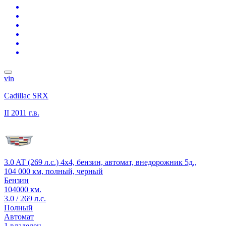
vin
Cadillac SRX
II
2011 г.в.
3.0 AT (269 л.с.) 4x4, бензин, автомат, внедорожник 5д.,
104 000 км, полный, черный
Бензин
104000 км.
3.0 / 269 л.с.
Полный
Автомат
1 владелец