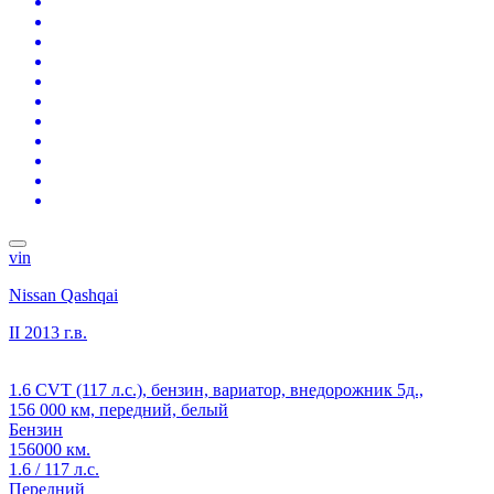
vin
Nissan Qashqai
II
2013 г.в.
1.6 CVT (117 л.с.), бензин, вариатор, внедорожник 5д.,
156 000 км, передний, белый
Бензин
156000 км.
1.6 / 117 л.с.
Передний