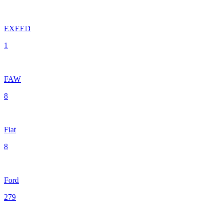
EXEED
1
FAW
8
Fiat
8
Ford
279