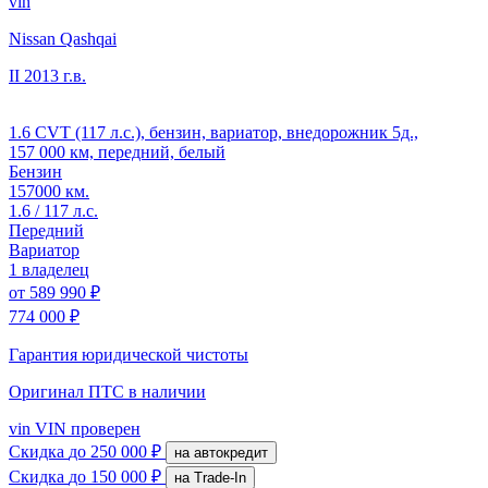
vin
Nissan Qashqai
II
2013 г.в.
1.6 CVT (117 л.с.), бензин, вариатор, внедорожник 5д.,
157 000 км, передний, белый
Бензин
157000 км.
1.6 / 117 л.с.
Передний
Вариатор
1 владелец
от
589 990 ₽
774 000 ₽
Гарантия юридической чистоты
Оригинал ПТС
в наличии
vin
VIN проверен
Скидка
до 250 000 ₽
на автокредит
Скидка
до 150 000 ₽
на Trade-In