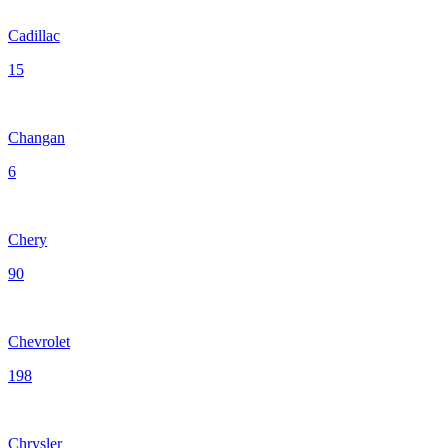
Cadillac
15
Changan
6
Chery
90
Chevrolet
198
Chrysler