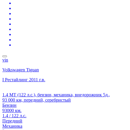
vin
Volkswagen Tiguan
I Рестайлинг
2011 г.в.
1.4 MT (122 л.с.), бензин, механика, внедорожник 5д.,
93 000 км, передний, серебристый
Бензин
93000 км.
1.4 / 122 л.с.
Передний
Механика