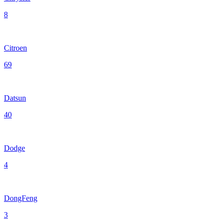
8
Citroen
69
Datsun
40
Dodge
4
DongFeng
3