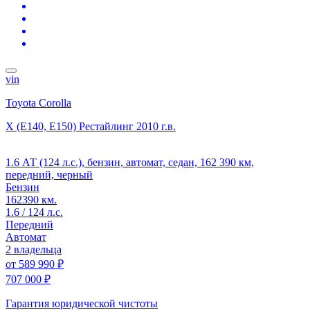
vin
Toyota Corolla
X (E140, E150) Рестайлинг
2010 г.в.
1.6 АТ (124 л.с.), бензин, автомат, седан, 162 390 км,
передний, черный
Бензин
162390 км.
1.6 / 124 л.с.
Передний
Автомат
2 владельца
от
589 990 ₽
707 000 ₽
Гарантия юридической чистоты