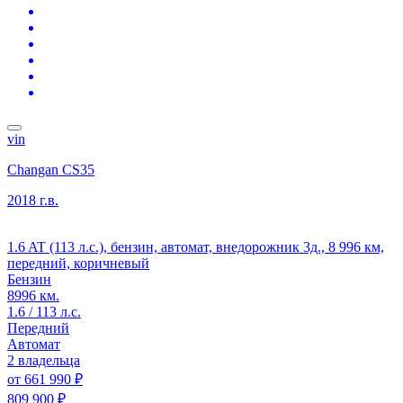
vin
Changan CS35
2018 г.в.
1.6 AT (113 л.с.), бензин, автомат, внедорожник 3д., 8 996 км,
передний, коричневый
Бензин
8996 км.
1.6 / 113 л.с.
Передний
Автомат
2 владельца
от
661 990 ₽
809 900 ₽