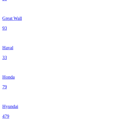
Great Wall
93
Haval
33
Honda
79
Hyundai
479