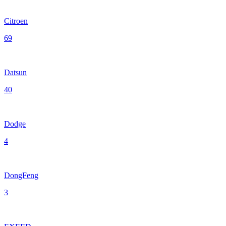
Citroen
69
Datsun
40
Dodge
4
DongFeng
3