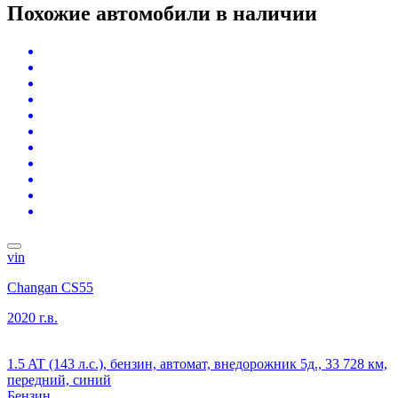
Похожие автомобили
в наличии
vin
Changan CS55
2020 г.в.
1.5 AT (143 л.с.), бензин, автомат, внедорожник 5д., 33 728 км,
передний, синий
Бензин