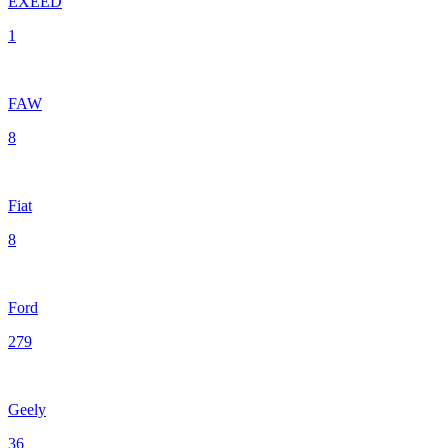
EXEED
1
FAW
8
Fiat
8
Ford
279
Geely
36