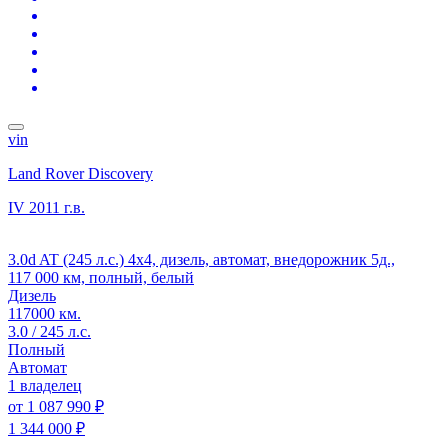
vin
Land Rover Discovery
IV
2011 г.в.
3.0d AT (245 л.с.) 4x4, дизель, автомат, внедорожник 5д.,
117 000 км, полный, белый
Дизель
117000 км.
3.0 / 245 л.с.
Полный
Автомат
1 владелец
от
1 087 990 ₽
1 344 000 ₽