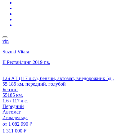
vin
Suzuki Vitara
II Рестайлинг
2019 г.в.
1.6i АТ (117 л.с.), бензин, автомат, внедорожник 5д.,
55 185 км, передний, голубой
Бензин
55185 км.
1.6 / 117 л.с.
Передний
Автомат
2 владельца
от
1 082 990 ₽
1 311 000 ₽