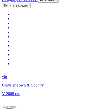
на Trade-In
Купить в кредит
vin
Chrysler Town & Country
V
2008 г.в.