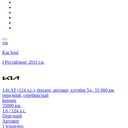
vin
Kia Soul
I Рестайлинг
2011 г.в.
1.6i АТ (124 л.с.), бензин, автомат, хэтчбек 5д., 55 000 км,
передний, серебристый
Бензин
55000 км.
1.6 / 124 л.с.
Передний
Автомат
1 владелец