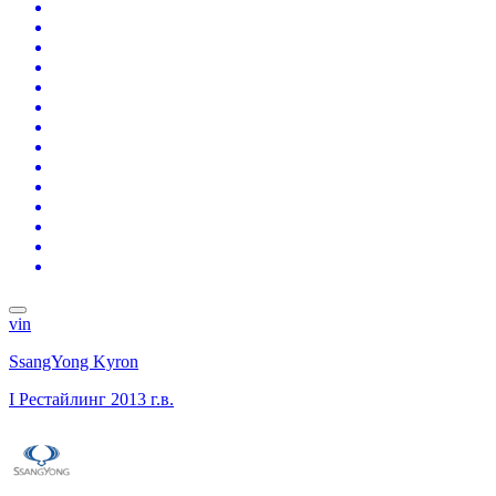
vin
SsangYong Kyron
I Рестайлинг
2013 г.в.