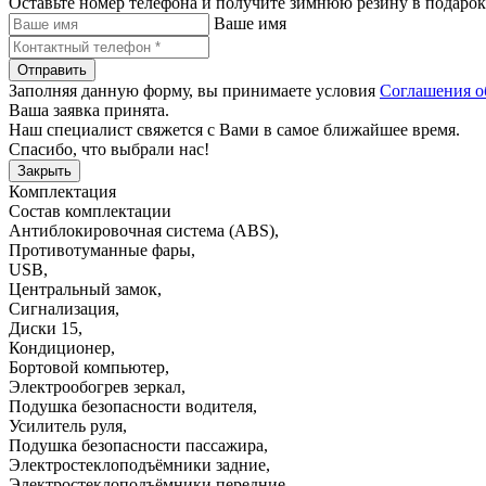
Оставьте номер телефона и получите зимнюю резину в подарок
Ваше имя
Отправить
Заполняя данную форму, вы принимаете условия
Соглашения о
Ваша заявка принята.
Наш специалист свяжется с Вами в самое ближайшее время.
Спасибо, что выбрали нас!
Закрыть
Комплектация
Состав комплектации
Антиблокировочная система (ABS)
,
Противотуманные фары
,
USB
,
Центральный замок
,
Сигнализация
,
Диски 15
,
Кондиционер
,
Бортовой компьютер
,
Электрообогрев зеркал
,
Подушка безопасности водителя
,
Усилитель руля
,
Подушка безопасности пассажира
,
Электростеклоподъёмники задние
,
Электростеклоподъёмники передние
,