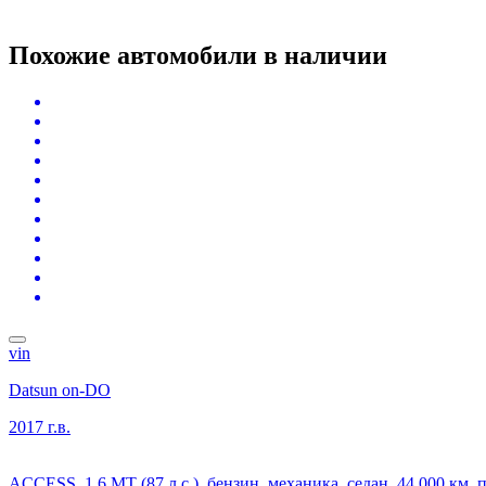
Похожие автомобили
в наличии
vin
Datsun on-DO
2017 г.в.
ACCESS, 1.6 MT (87 л.с.), бензин, механика, седан, 44 000 км,