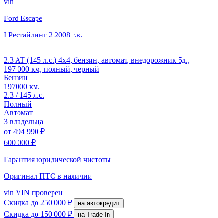
vin
Ford Escape
I Рестайлинг 2
2008 г.в.
2.3 AT (145 л.с.) 4x4, бензин, автомат, внедорожник 5д.,
197 000 км, полный, черный
Бензин
197000 км.
2.3 / 145 л.с.
Полный
Автомат
3 владельца
от
494 990 ₽
600 000 ₽
Гарантия юридической чистоты
Оригинал ПТС
в наличии
vin
VIN проверен
Скидка
до 250 000 ₽
на автокредит
Скидка
до 150 000 ₽
на Trade-In