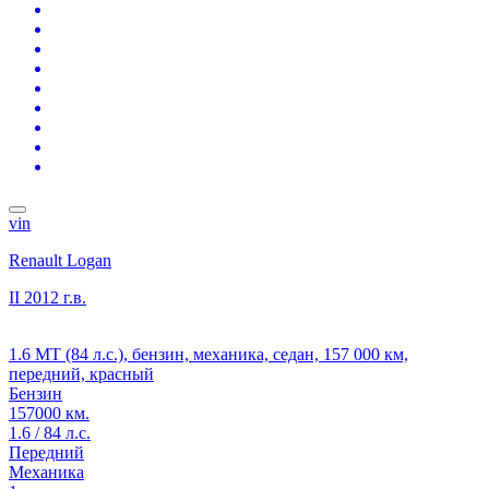
vin
Renault Logan
II
2012 г.в.
1.6 MT (84 л.с.), бензин, механика, седан, 157 000 км,
передний, красный
Бензин
157000 км.
1.6 / 84 л.с.
Передний
Механика