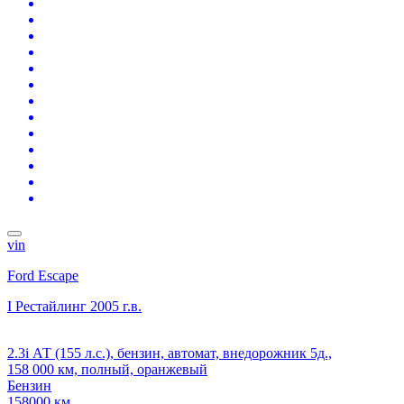
vin
Ford Escape
I Рестайлинг
2005 г.в.
2.3i АТ (155 л.с.), бензин, автомат, внедорожник 5д.,
158 000 км, полный, оранжевый
Бензин
158000 км.