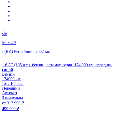
vin
Mazda 3
I (BK) Рестайлинг
2007 г.в.
1.6 AT (105 л.с.), бензин, автомат, седан, 174 000 км, передний,
синий
Бензин
174000 км.
1.6 / 105 л.с.
Передний
Автомат
3 владельца
от
313 990 ₽
499 900 ₽