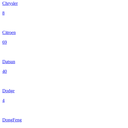
Chrysler
8
Citroen
69
Datsun
40
Dodge
4
DongFeng