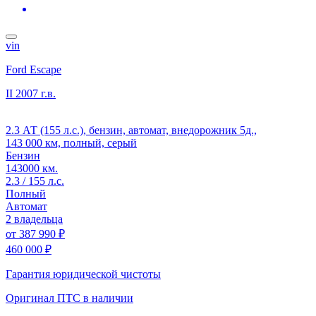
vin
Ford Escape
II
2007 г.в.
2.3 АТ (155 л.с.), бензин, автомат, внедорожник 5д.,
143 000 км, полный, серый
Бензин
143000 км.
2.3 / 155 л.с.
Полный
Автомат
2 владельца
от
387 990 ₽
460 000 ₽
Гарантия юридической чистоты
Оригинал ПТС
в наличии