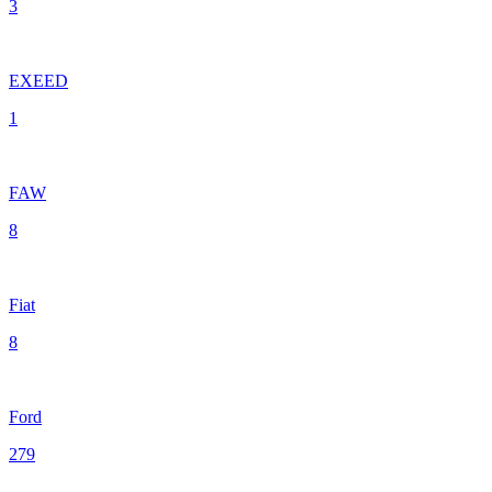
3
EXEED
1
FAW
8
Fiat
8
Ford
279