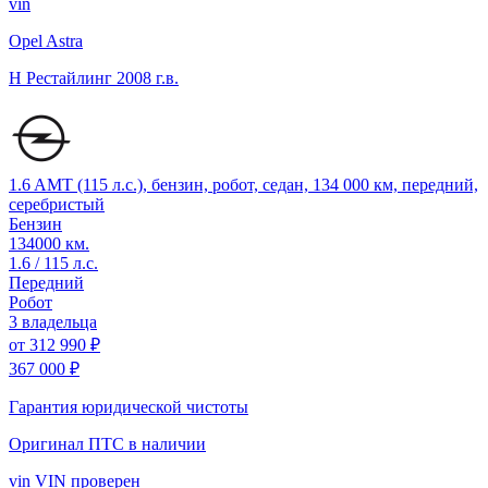
vin
Opel Astra
H Рестайлинг
2008 г.в.
1.6 AMT (115 л.с.), бензин, робот, седан, 134 000 км, передний,
серебристый
Бензин
134000 км.
1.6 / 115 л.с.
Передний
Робот
3 владельца
от
312 990 ₽
367 000 ₽
Гарантия юридической чистоты
Оригинал ПТС
в наличии
vin
VIN проверен