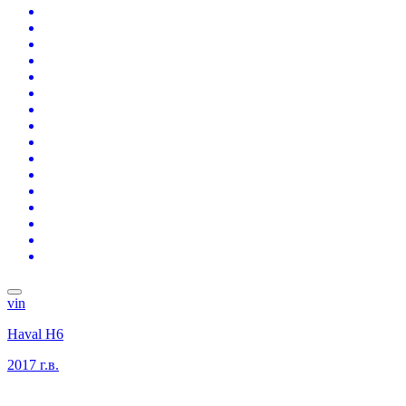
vin
Haval H6
2017 г.в.