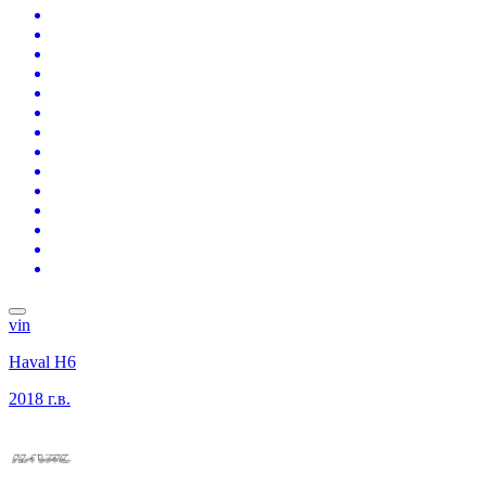
vin
Haval H6
2018 г.в.