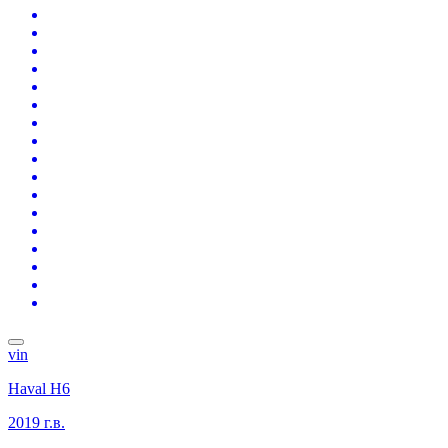
vin
Haval H6
2019 г.в.