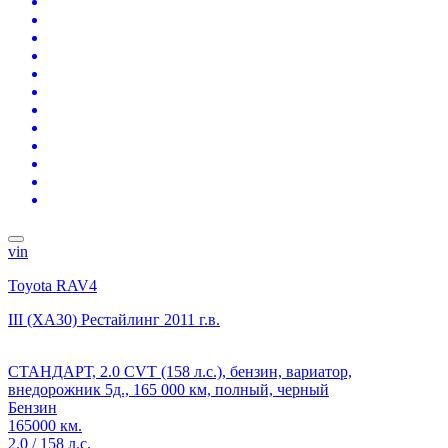
vin
Toyota RAV4
III (XA30) Рестайлинг
2011 г.в.
СТАНДАРТ, 2.0 CVT (158 л.с.), бензин, вариатор,
внедорожник 5д., 165 000 км, полный, черный
Бензин
165000 км.
2.0 / 158 л.с.