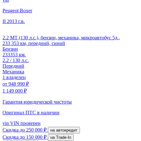
Peugeot Boxer
II
2013 г.в.
2.2 MT (130 л.с.), бензин, механика, микроавтобус 5д.,
233 353 км, передний, синий
Бензин
233353 км.
2.2 / 130 л.с.
Передний
Механика
1 владелец
от
948 990 ₽
1 149 000 ₽
Гарантия юридической чистоты
Оригинал ПТС
в наличии
vin
VIN проверен
Скидка
до 250 000 ₽
на автокредит
Скидка
до 150 000 ₽
на Trade-In