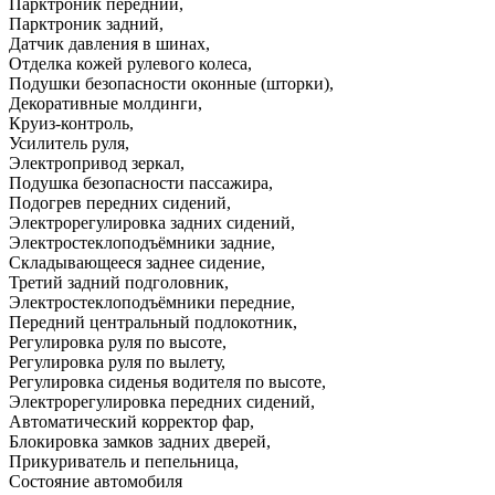
Парктроник передний
,
Парктроник задний
,
Датчик давления в шинах
,
Отделка кожей рулевого колеса
,
Подушки безопасности оконные (шторки)
,
Декоративные молдинги
,
Круиз-контроль
,
Усилитель руля
,
Электропривод зеркал
,
Подушка безопасности пассажира
,
Подогрев передних сидений
,
Электрорегулировка задних сидений
,
Электростеклоподъёмники задние
,
Складывающееся заднее сидение
,
Третий задний подголовник
,
Электростеклоподъёмники передние
,
Передний центральный подлокотник
,
Регулировка руля по высоте
,
Регулировка руля по вылету
,
Регулировка сиденья водителя по высоте
,
Электрорегулировка передних сидений
,
Автоматический корректор фар
,
Блокировка замков задних дверей
,
Прикуриватель и пепельница
,
Состояние автомобиля