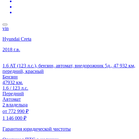
vin
Hyundai Creta
2018 г.в.
1.6 AT (123 л.с.), бензин, автомат, внедорожник 5д., 47 932 км,
передний, красный
Бензин
47932 км.
1.6 / 123 л.с.
Передний
Автомат
2 владельца
от
772 990 ₽
1 146 000 ₽
Гарантия юридической чистоты