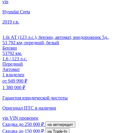
vin
Hyundai Creta
2019 г.в.
1.6i АТ (123 л.с.), бензин, автомат, внедорожник 5д.,
53 792 км, передний, белый
Бензин
53792 км.
1.6 / 123 л.с.
Передний
Автомат
1 владелец
от
949 990 ₽
1 380 000 ₽
Гарантия юридической чистоты
Оригинал ПТС
в наличии
vin
VIN проверен
Скидка
до 250 000 ₽
на автокредит
Скидка
до 150 000 ₽
на Trade-In