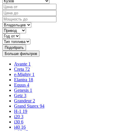
Подобрать
Больше фильтров
Avante
1
Creta
72
e-Mighty
1
Elantra
18
Equus
4
Genesis
1
Getz
3
Grandeur
2
Grand Starex
94
H-1
19
i20
3
i30
6
i40
16