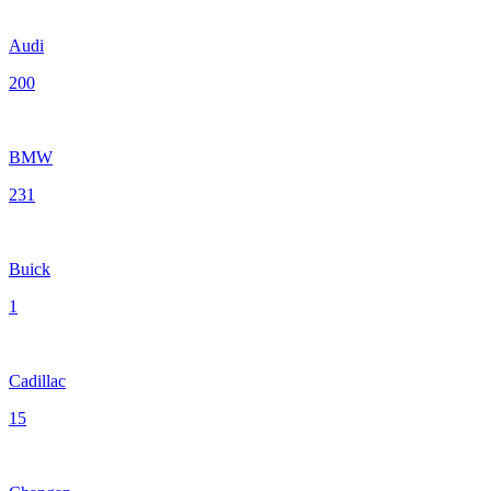
Audi
200
BMW
231
Buick
1
Cadillac
15