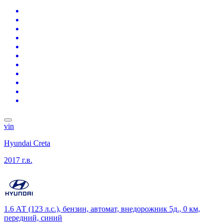
vin
Hyundai Creta
2017 г.в.
1.6 АТ (123 л.с.), бензин, автомат, внедорожник 5д., 0 км,
передний, синий