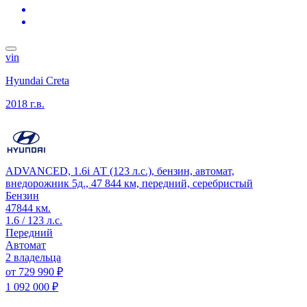
vin
Hyundai Creta
2018 г.в.
ADVANCED, 1.6i АТ (123 л.с.), бензин, автомат,
внедорожник 5д., 47 844 км, передний, серебристый
Бензин
47844 км.
1.6 / 123 л.с.
Передний
Автомат
2 владельца
от
729 990 ₽
1 092 000 ₽