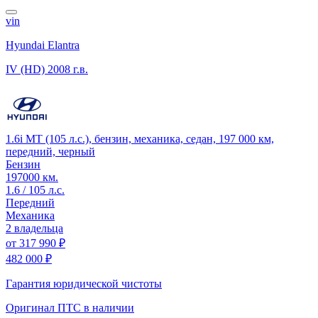
vin
Hyundai Elantra
IV (HD)
2008 г.в.
1.6i MT (105 л.с.), бензин, механика, седан, 197 000 км,
передний, черный
Бензин
197000 км.
1.6 / 105 л.с.
Передний
Механика
2 владельца
от
317 990 ₽
482 000 ₽
Гарантия юридической чистоты
Оригинал ПТС
в наличии