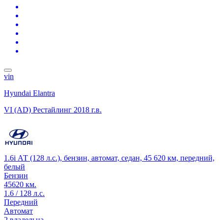
vin
Hyundai Elantra
VI (AD) Рестайлинг
2018 г.в.
1.6i АТ (128 л.с.), бензин, автомат, седан, 45 620 км, передний,
белый
Бензин
45620 км.
1.6 / 128 л.с.
Передний
Автомат
2 владельца