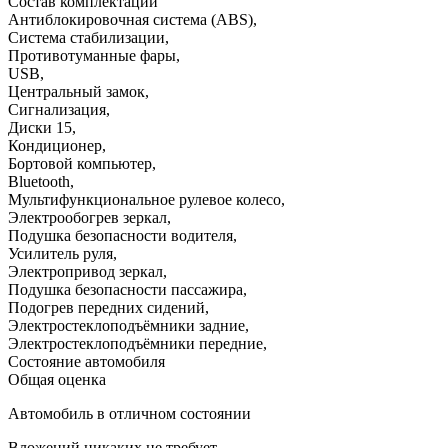
Состав комплектации
Антиблокировочная система (ABS)
,
Система стабилизации
,
Противотуманные фары
,
USB
,
Центральный замок
,
Сигнализация
,
Диски 15
,
Кондиционер
,
Бортовой компьютер
,
Bluetooth
,
Мультифункциональное рулевое колесо
,
Электрообогрев зеркал
,
Подушка безопасности водителя
,
Усилитель руля
,
Электропривод зеркал
,
Подушка безопасности пассажира
,
Подогрев передних сидений
,
Электростеклоподъёмники задние
,
Электростеклоподъёмники передние
,
Состояние автомобиля
Общая оценка
Автомобиль в отличном состоянии
Вложений никаких не требует