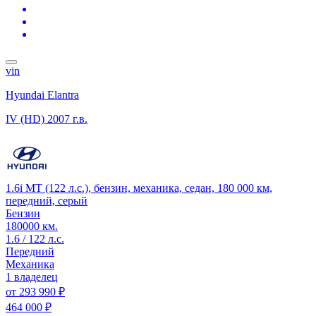
vin
Hyundai Elantra
IV (HD)
2007 г.в.
1.6i MT (122 л.с.), бензин, механика, седан, 180 000 км,
передний, серый
Бензин
180000 км.
1.6 / 122 л.с.
Передний
Механика
1 владелец
от
293 990 ₽
464 000 ₽