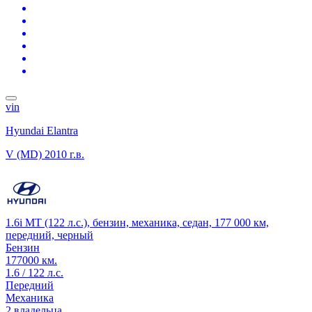
vin
Hyundai Elantra
V (MD)
2010 г.в.
1.6i MT (122 л.с.), бензин, механика, седан, 177 000 км,
передний, черный
Бензин
177000 км.
1.6 / 122 л.с.
Передний
Механика
2 владельца