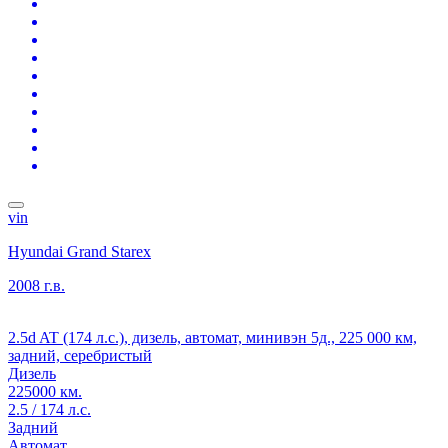
vin
Hyundai Grand Starex
2008 г.в.
2.5d AT (174 л.с.), дизель, автомат, минивэн 5д., 225 000 км,
задний, серебристый
Дизель
225000 км.
2.5 / 174 л.с.
Задний
Автомат