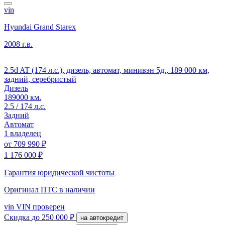
vin
Hyundai Grand Starex
2008 г.в.
2.5d AT (174 л.с.), дизель, автомат, минивэн 5д., 189 000 км,
задний, серебристый
Дизель
189000 км.
2.5 / 174 л.с.
Задний
Автомат
1 владелец
от
709 990 ₽
1 176 000 ₽
Гарантия юридической чистоты
Оригинал ПТС
в наличии
vin
VIN проверен
Скидка
до 250 000 ₽
на автокредит