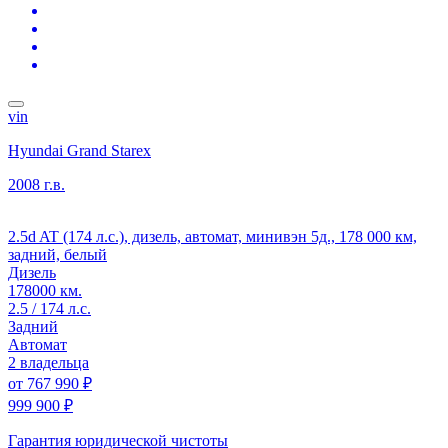
vin
Hyundai Grand Starex
2008 г.в.
2.5d AT (174 л.с.), дизель, автомат, минивэн 5д., 178 000 км,
задний, белый
Дизель
178000 км.
2.5 / 174 л.с.
Задний
Автомат
2 владельца
от
767 990 ₽
999 900 ₽
Гарантия юридической чистоты