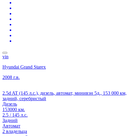
vin
Hyundai Grand Starex
2008 г.в.
2.5d AT (145 л.с.), дизель, автомат, минивэн 5д., 153 000 км,
задний, серебристый
Дизель
153000 км.
2.5 / 145 л.с.
Задний
Автомат
2 владельца