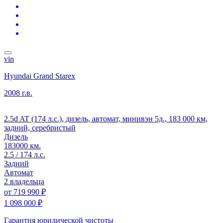
vin
Hyundai Grand Starex
2008 г.в.
2.5d AT (174 л.с.), дизель, автомат, минивэн 5д., 183 000 км,
задний, серебристый
Дизель
183000 км.
2.5 / 174 л.с.
Задний
Автомат
2 владельца
от
719 990 ₽
1 098 000 ₽
Гарантия юридической чистоты