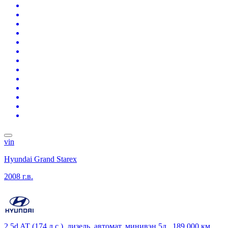
vin
Hyundai Grand Starex
2008 г.в.
2.5d AT (174 л.с.), дизель, автомат, минивэн 5д., 189 000 км,