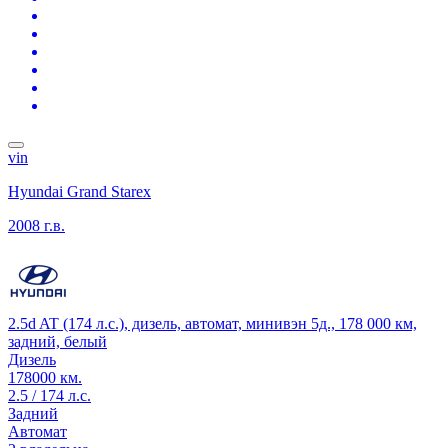
vin
Hyundai Grand Starex
2008 г.в.
2.5d AT (174 л.с.), дизель, автомат, минивэн 5д., 178 000 км,
задний, белый
Дизель
178000 км.
2.5 / 174 л.с.
Задний
Автомат