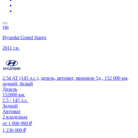
vin
Hyundai Grand Starex
2011 г.в.
2.5d AT (145 л.с.), дизель, автомат, минивэн 5д., 152 000 км,
задний, белый
Дизель
152000 км.
2.5 / 145 л.с.
Задний
Автомат
2 владельца
от
1 006 990 ₽
1 236 000 ₽