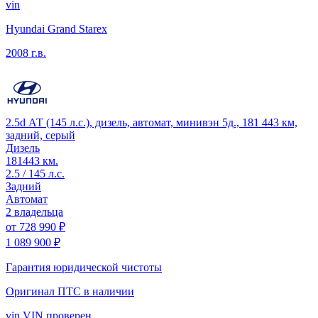
vin
Hyundai Grand Starex
2008 г.в.
2.5d АТ (145 л.с.), дизель, автомат, минивэн 5д., 181 443 км,
задний, серый
Дизель
181443 км.
2.5 / 145 л.с.
Задний
Автомат
2 владельца
от
728 990 ₽
1 089 900 ₽
Гарантия юридической чистоты
Оригинал ПТС
в наличии
vin
VIN проверен