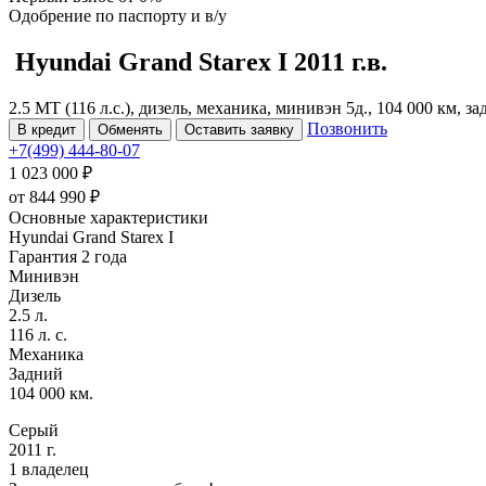
Одобрение
по паспорту и в/у
Hyundai Grand Starex
I
2011 г.в.
2.5 MT (116 л.с.), дизель, механика, минивэн 5д., 104 000 км, з
Позвонить
В кредит
Обменять
Оставить заявку
+7(499) 444-80-07
1 023 000 ₽
от
844 990
₽
Основные характеристики
Hyundai Grand Starex I
Гарантия 2 года
Минивэн
Дизель
2.5 л.
116 л. с.
Механика
Задний
104 000 км.
Серый
2011 г.
1 владелец