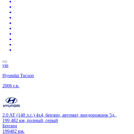
vin
Hyundai Tucson
2006 г.в.
2.0 AT (140 л.с.) 4x4, бензин, автомат, внедорожник 5д.,
199 482 км, полный, серый
Бензин
199482 км.