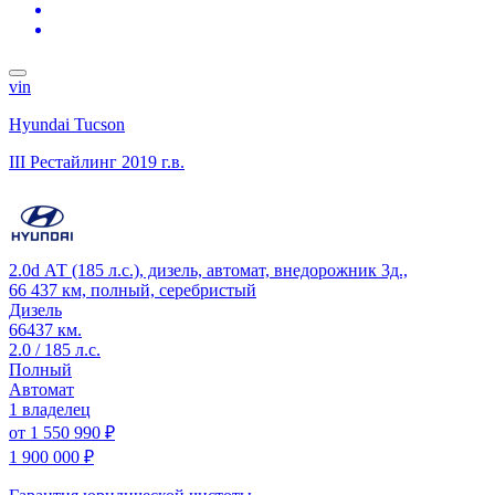
vin
Hyundai Tucson
III Рестайлинг
2019 г.в.
2.0d АТ (185 л.с.), дизель, автомат, внедорожник 3д.,
66 437 км, полный, серебристый
Дизель
66437 км.
2.0 / 185 л.с.
Полный
Автомат
1 владелец
от
1 550 990 ₽
1 900 000 ₽