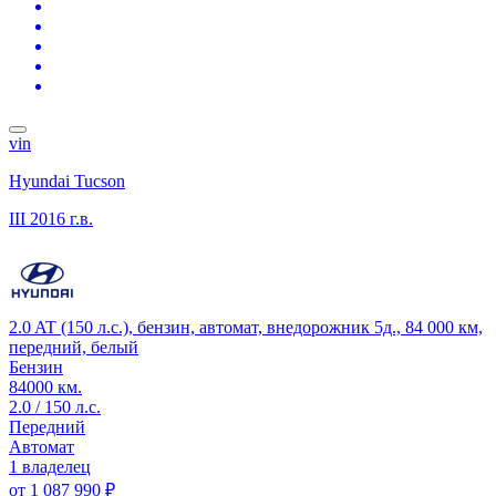
vin
Hyundai Tucson
III
2016 г.в.
2.0 AT (150 л.с.), бензин, автомат, внедорожник 5д., 84 000 км,
передний, белый
Бензин
84000 км.
2.0 / 150 л.с.
Передний
Автомат
1 владелец
от
1 087 990 ₽