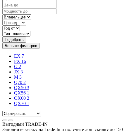
Подобрать
Больше фильтров
EX
7
FX
16
G
2
JX
3
M
3
Q70
2
QX50
3
QX56
1
QX60
2
QX70
1
Выгодный
TRADE-IN
Заполните заявку на Trade-In и получите доп. скидку до
150