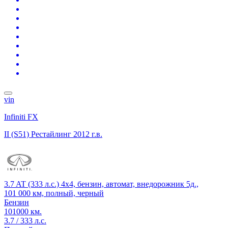
vin
Infiniti FX
II (S51) Рестайлинг
2012 г.в.
3.7 AT (333 л.с.) 4x4, бензин, автомат, внедорожник 5д.,
101 000 км, полный, черный
Бензин
101000 км.
3.7 / 333 л.с.