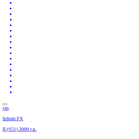
vin
Infiniti FX
II (S51)
2009 г.в.