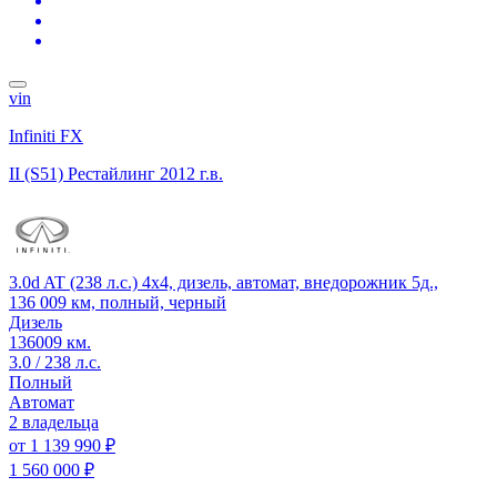
vin
Infiniti FX
II (S51) Рестайлинг
2012 г.в.
3.0d AT (238 л.с.) 4x4, дизель, автомат, внедорожник 5д.,
136 009 км, полный, черный
Дизель
136009 км.
3.0 / 238 л.с.
Полный
Автомат
2 владельца
от
1 139 990 ₽
1 560 000 ₽