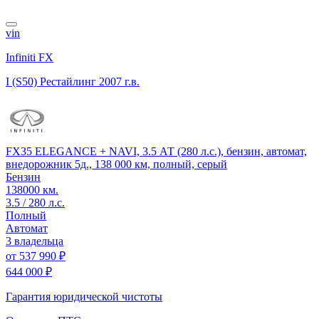
vin
Infiniti FX
I (S50) Рестайлинг
2007 г.в.
FX35 ELEGANCE + NAVI, 3.5 АТ (280 л.с.), бензин, автомат,
внедорожник 5д., 138 000 км, полный, серый
Бензин
138000 км.
3.5 / 280 л.с.
Полный
Автомат
3 владельца
от
537 990 ₽
644 000 ₽
Гарантия юридической чистоты