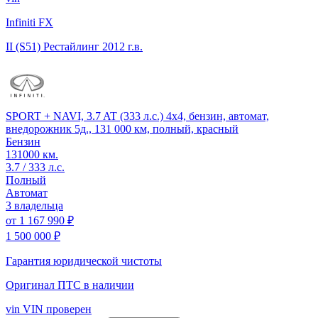
Infiniti FX
II (S51) Рестайлинг
2012 г.в.
SPORT + NAVI, 3.7 AT (333 л.с.) 4x4, бензин, автомат,
внедорожник 5д., 131 000 км, полный, красный
Бензин
131000 км.
3.7 / 333 л.с.
Полный
Автомат
3 владельца
от
1 167 990 ₽
1 500 000 ₽
Гарантия юридической чистоты
Оригинал ПТС
в наличии
vin
VIN проверен