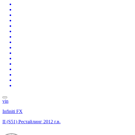
vin
Infiniti FX
II (S51) Рестайлинг
2012 г.в.