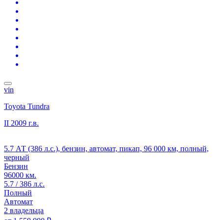
vin
Toyota Tundra
II
2009 г.в.
5.7 АТ (386 л.с.), бензин, автомат, пикап, 96 000 км, полный,
черный
Бензин
96000 км.
5.7 / 386 л.с.
Полный
Автомат
2 владельца