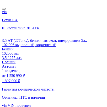
vin
Lexus RX
III Рестайлинг
2014 г.в.
3.5 АТ (277 л.с.), бензин, автомат, внедорожник 5д.,
102 006 км, полный, коричневый
Бензин
102006 км.
3.5 / 277 л.с.
Полный
Автомат
1 владелец
от
1 550 990 ₽
1 897 000 ₽
Гарантия юридической чистоты
Оригинал ПТС
в наличии
vin
VIN проверен