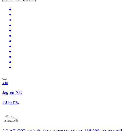
vin
Jaguar XE
2016 г.в.
2.0 АТ (200 л.с.), бензин, автомат, седан, 116 308 км, задний,