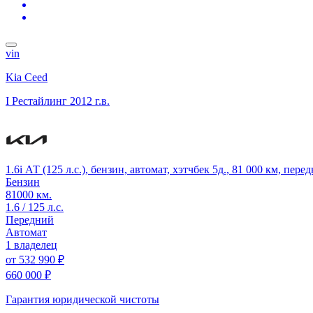
vin
Kia Ceed
I Рестайлинг
2012 г.в.
1.6i АТ (125 л.с.), бензин, автомат, хэтчбек 5д., 81 000 км, пере
Бензин
81000 км.
1.6 / 125 л.с.
Передний
Автомат
1 владелец
от
532 990 ₽
660 000 ₽
Гарантия юридической чистоты