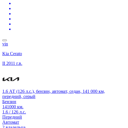
vin
Kia Cerato
II
2011 г.в.
1.6 АТ (126 л.с.), бензин, автомат, седан, 141 000 км,
передний, серый
Бензин
141000 км.
1.6 / 126 л.с.
Передний
Автомат
2 владельца