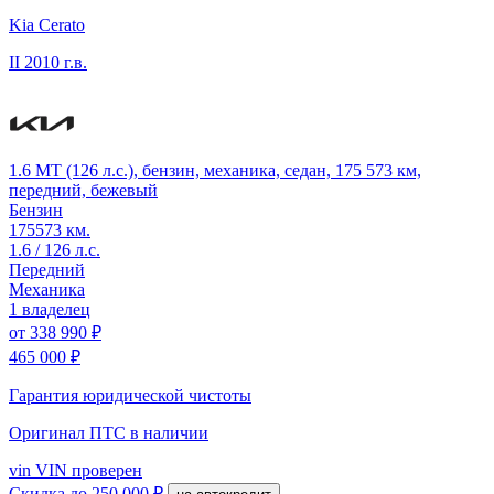
Kia Cerato
II
2010 г.в.
1.6 MT (126 л.с.), бензин, механика, седан, 175 573 км,
передний, бежевый
Бензин
175573 км.
1.6 / 126 л.с.
Передний
Механика
1 владелец
от
338 990 ₽
465 000 ₽
Гарантия юридической чистоты
Оригинал ПТС
в наличии
vin
VIN проверен
Скидка
до 250 000 ₽