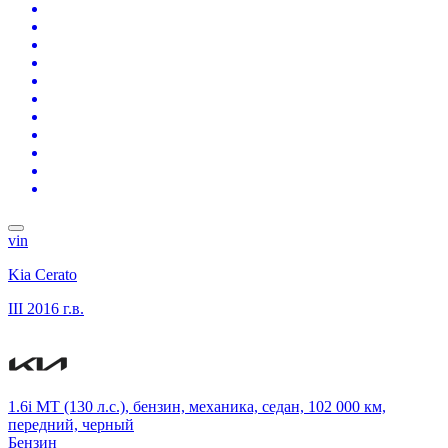
vin
Kia Cerato
III
2016 г.в.
1.6i MT (130 л.с.), бензин, механика, седан, 102 000 км,
передний, черный
Бензин