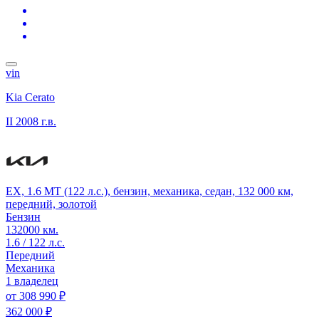
vin
Kia Cerato
II
2008 г.в.
EX, 1.6 MT (122 л.с.), бензин, механика, седан, 132 000 км,
передний, золотой
Бензин
132000 км.
1.6 / 122 л.с.
Передний
Механика
1 владелец
от
308 990 ₽
362 000 ₽