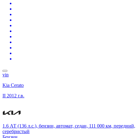
vin
Kia Cerato
II
2012 г.в.
1.6 АТ (136 л.с.), бензин, автомат, седан, 111 000 км, передний,
серебристый
Бензин