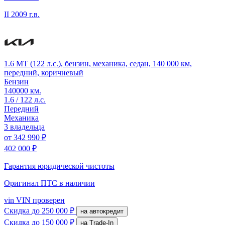
II
2009 г.в.
1.6 MT (122 л.с.), бензин, механика, седан, 140 000 км,
передний, коричневый
Бензин
140000 км.
1.6 / 122 л.с.
Передний
Механика
3 владельца
от
342 990 ₽
402 000 ₽
Гарантия юридической чистоты
Оригинал ПТС
в наличии
vin
VIN проверен
Скидка
до 250 000 ₽
на автокредит
Скидка
до 150 000 ₽
на Trade-In