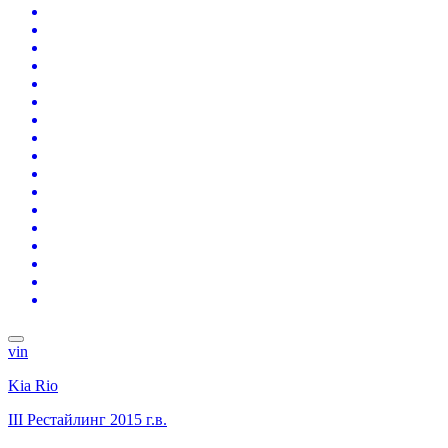
vin
Kia Rio
III Рестайлинг
2015 г.в.