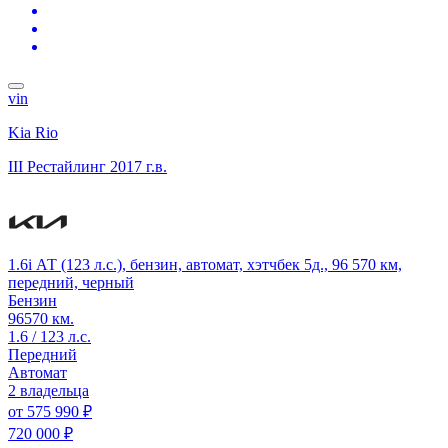
vin
Kia Rio
III Рестайлинг
2017 г.в.
1.6i АТ (123 л.с.), бензин, автомат, хэтчбек 5д., 96 570 км,
передний, черный
Бензин
96570 км.
1.6 / 123 л.с.
Передний
Автомат
2 владельца
от
575 990 ₽
720 000 ₽