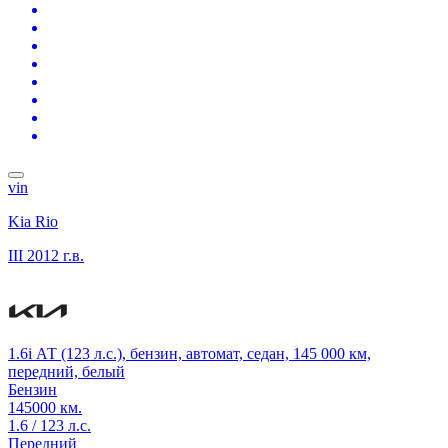
vin
Kia Rio
III
2012 г.в.
1.6i АТ (123 л.с.), бензин, автомат, седан, 145 000 км,
передний, белый
Бензин
145000 км.
1.6 / 123 л.с.
Передний