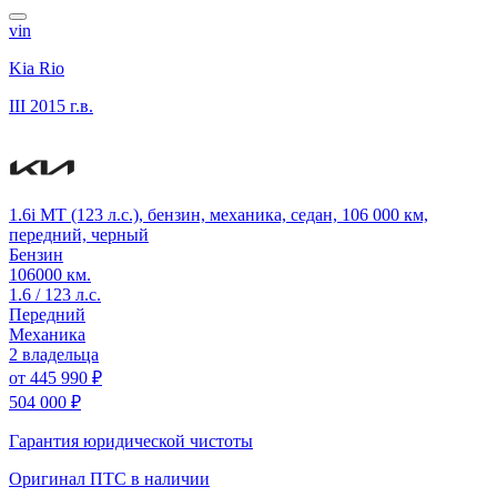
vin
Kia Rio
III
2015 г.в.
1.6i MT (123 л.с.), бензин, механика, седан, 106 000 км,
передний, черный
Бензин
106000 км.
1.6 / 123 л.с.
Передний
Механика
2 владельца
от
445 990 ₽
504 000 ₽
Гарантия юридической чистоты
Оригинал ПТС
в наличии