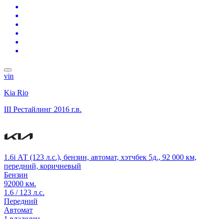
vin
Kia Rio
III Рестайлинг
2016 г.в.
1.6i АТ (123 л.с.), бензин, автомат, хэтчбек 5д., 92 000 км,
передний, коричневый
Бензин
92000 км.
1.6 / 123 л.с.
Передний
Автомат
1 владелец