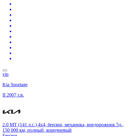
vin
Kia Sportage
II
2007 г.в.
2.0 MT (141 л.с.) 4x4, бензин, механика, внедорожник 5д.,
150 000 км, полный, коричневый
Бензин