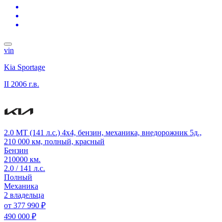
vin
Kia Sportage
II
2006 г.в.
2.0 MT (141 л.с.) 4x4, бензин, механика, внедорожник 5д.,
210 000 км, полный, красный
Бензин
210000 км.
2.0 / 141 л.с.
Полный
Механика
2 владельца
от
377 990 ₽
490 000 ₽