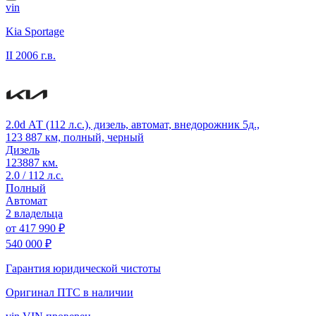
vin
Kia Sportage
II
2006 г.в.
2.0d АТ (112 л.с.), дизель, автомат, внедорожник 5д.,
123 887 км, полный, черный
Дизель
123887 км.
2.0 / 112 л.с.
Полный
Автомат
2 владельца
от
417 990 ₽
540 000 ₽
Гарантия юридической чистоты
Оригинал ПТС
в наличии