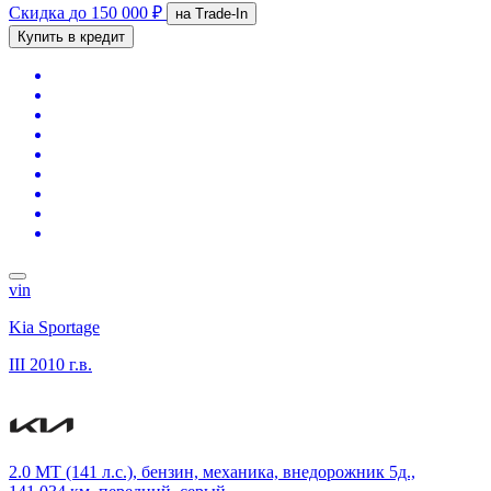
Скидка
до 150 000 ₽
на Trade-In
Купить в кредит
vin
Kia Sportage
III
2010 г.в.
2.0 MT (141 л.с.), бензин, механика, внедорожник 5д.,