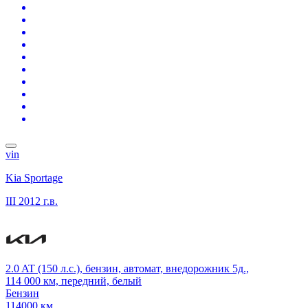
vin
Kia Sportage
III
2012 г.в.
2.0 AT (150 л.с.), бензин, автомат, внедорожник 5д.,
114 000 км, передний, белый
Бензин
114000 км.